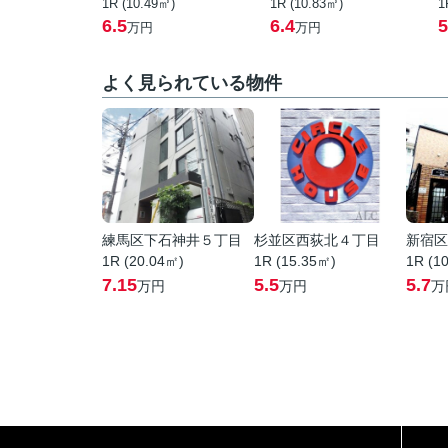
1R (10.49㎡)
1R (10.83㎡)
1
6.5
6.4
5
万円
万円
よく見られている物件
練馬区下石神井５丁目
杉並区西荻北４丁目
新宿区
1R (20.04㎡)
1R (15.35㎡)
1R (1
7.15
5.5
5.7
万円
万円
万