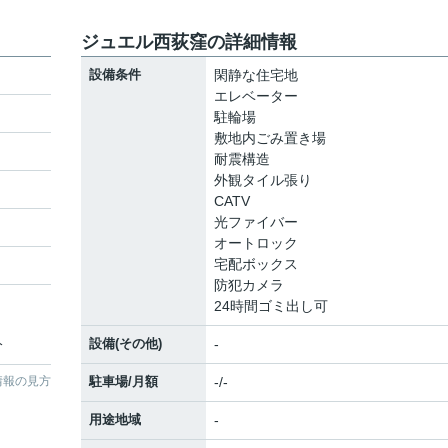
ジュエル西荻窪の詳細情報
設備条件
閑静な住宅地
エレベーター
駐輪場
敷地内ごみ置き場
耐震構造
外観タイル張り
CATV
光ファイバー
オートロック
宅配ボックス
防犯カメラ
24時間ゴミ出し可
設備(その他)
-
分
情報の見方
駐車場/月額
-/-
用途地域
-