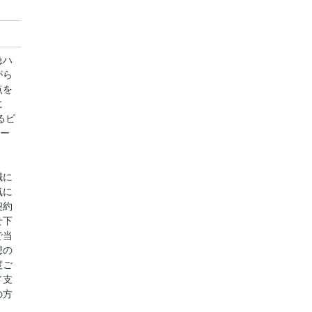
急ハ
がら
点を
に
るビ
ベー
誠に
気に
契約
せ下
で当
想の
度ご
ド支
の方