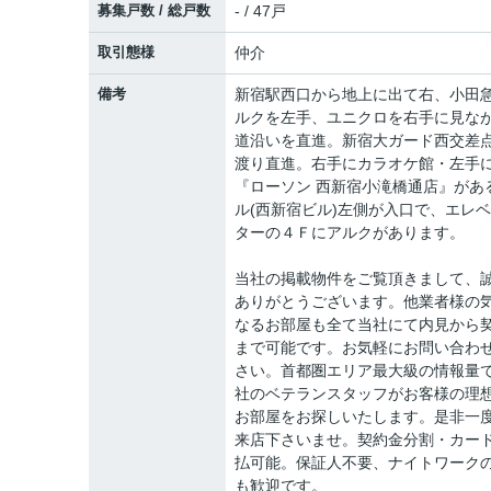
募集戸数 / 総戸数
- / 47戸
取引態様
仲介
備考
新宿駅西口から地上に出て右、小田
ルクを左手、ユニクロを右手に見な
道沿いを直進。新宿大ガード西交差
渡り直進。右手にカラオケ館・左手
『ローソン 西新宿小滝橋通店』があ
ル(西新宿ビル)左側が入口で、エレ
ターの４Ｆにアルクがあります。
当社の掲載物件をご覧頂きまして、
ありがとうございます。他業者様の
なるお部屋も全て当社にて内見から
まで可能です。お気軽にお問い合わ
さい。首都圏エリア最大級の情報量
社のベテランスタッフがお客様の理
お部屋をお探しいたします。是非一
来店下さいませ。契約金分割・カー
払可能。保証人不要、ナイトワーク
も歓迎です。