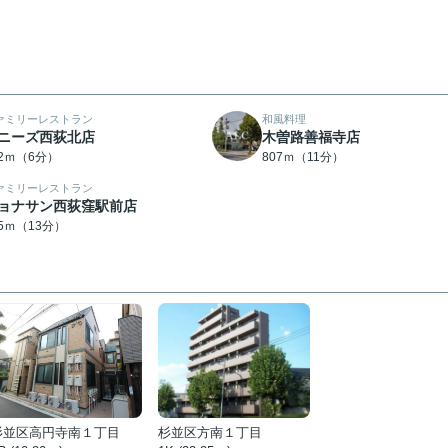
ァミリーレストラン
和風料理
ニーズ西荻北店
木曽路善福寺店
22ｍ（6分）
807ｍ（11分）
ァミリーレストラン
ョナサン西荻窪駅前店
65ｍ（13分）
杉並区高円寺南１丁目
杉並区方南１丁目