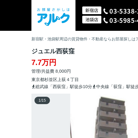
03-5338-
新宿店
03-5985-
池袋店
新宿駅・池袋駅周辺の賃貸物件・不動産ならお部屋探しは
ジュエル西荻窪
7.7万円
管理/共益費 8,000円
東京都
杉並区
上荻
４丁目
総武線「西荻窪」駅徒歩10分
中央線「荻窪」駅徒歩
1
/
15