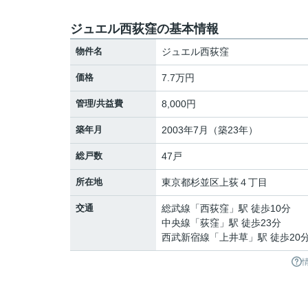
ジュエル西荻窪の基本情報
物件名
ジュエル西荻窪
価格
7.7万円
管理/共益費
8,000円
築年月
2003年7月（築23年）
総戸数
47戸
所在地
東京都
杉並区
上荻
４丁目
交通
総武線
「
西荻窪
」駅 徒歩10分
中央線
「
荻窪
」駅 徒歩23分
西武新宿線
「
上井草
」駅 徒歩20