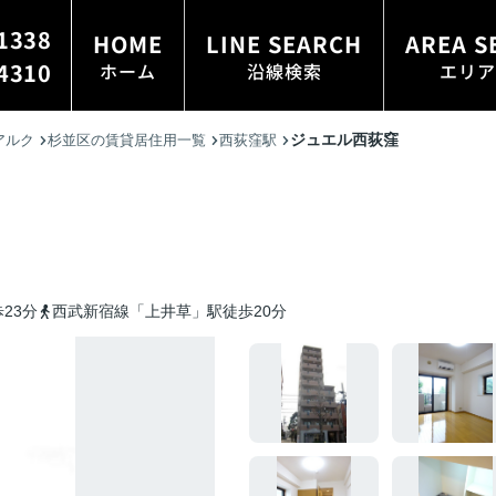
1338
HOME
LINE SEARCH
AREA S
4310
ホーム
沿線検索
エリア
ジュエル西荻窪
アルク
杉並区の賃貸居住用一覧
西荻窪駅
23分
西武新宿線「上井草」駅徒歩20分