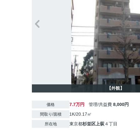
【外観】
7.7万円
管理/共益費
8,000円
価格
1K/20.17㎡
間取り/面積
東京都
杉並区
上荻
４丁目
所在地