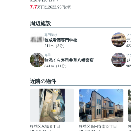
6.10坪 (20.17㎡)
7.7
万円(12622.95円/坪)
周辺施設
専門学校
フ
佼成看護専門学校
デ
211ｍ（3分）
4
寿司
フ
無添くら寿司井草八幡宮店
ジ
841ｍ（11分）
9
近隣の物件
杉並区永福３丁目
杉並区高円寺南５丁目