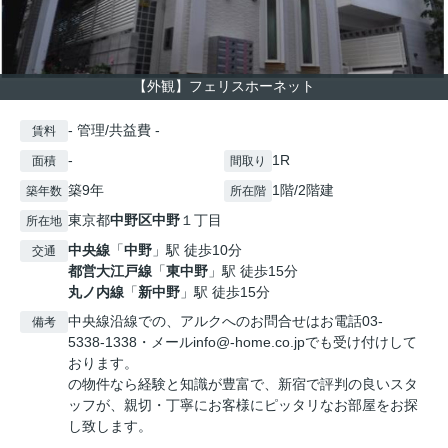
【外観】フェリスホーネット
- 管理/共益費 -
賃料
-
1R
面積
間取り
築9年
1階/2階建
築年数
所在階
東京都
中野区
中野
１丁目
所在地
中央線
「
中野
」駅 徒歩10分
交通
都営大江戸線
「
東中野
」駅 徒歩15分
丸ノ内線
「
新中野
」駅 徒歩15分
中央線沿線での、アルクへのお問合せはお電話03-
備考
5338-1338・メールinfo@-home.co.jpでも受け付けして
おります。
の物件なら経験と知識が豊富で、新宿で評判の良いスタ
ッフが、親切・丁寧にお客様にピッタリなお部屋をお探
し致します。