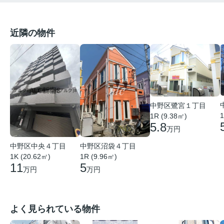
近隣の物件
中野区鷺宮１丁目
1
1R (9.38㎡)
5.8
万円
中野区中央４丁目
中野区沼袋４丁目
1K (20.62㎡)
1R (9.96㎡)
11
5
万円
万円
よく見られている物件