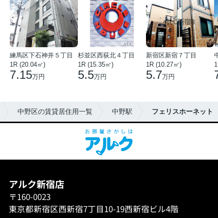
練馬区下石神井５丁目
杉並区西荻北４丁目
新宿区新宿７丁目
1R (20.04㎡)
1R (15.35㎡)
1R (10.27㎡)
1
7.15
5.5
5.7
万円
万円
万円
中野区の賃貸居住用一覧
中野駅
フェリスホーネット
アルク新宿店
〒160-0023
東京都新宿区西新宿7丁目10-19西新宿ビル4階