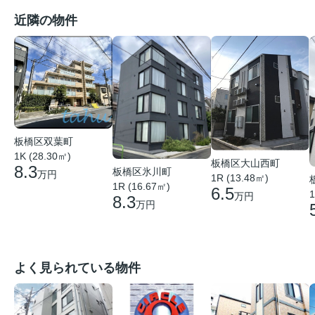
近隣の物件
板橋区双葉町
1K (28.30㎡)
板橋区大山西町
8.3
板橋区氷川町
万円
1R (13.48㎡)
1R (16.67㎡)
6.5
1
万円
8.3
万円
よく見られている物件