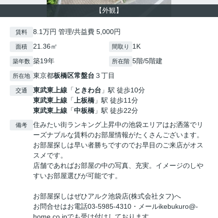
【外観】
8.1万円 管理/共益費 5,000円
賃料
21.36㎡
1K
面積
間取り
築19年
5階/5階建
築年数
所在階
東京都
板橋区
常盤台
３丁目
所在地
東武東上線
「
ときわ台
」駅 徒歩10分
交通
東武東上線
「
上板橋
」駅 徒歩11分
東武東上線
「
中板橋
」駅 徒歩22分
住みたい街ランキング上昇中の池袋エリアはお洒落でリ
備考
ーズナブルな賃料のお部屋情報がたくさんございます。
お部屋探しは早い者勝ちですのでお早目のご来店がオス
スメです。
店舗であればお部屋の中の写真、充実。イメージのしや
すいお部屋選びが可能です。
お部屋探しはぜひアルク池袋店(株式会社タフ)へ
お問合せはお電話03-5985-4310・メールikebukuro@-
home.co.jpでも受け付けしております。