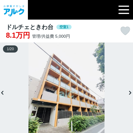
ドルチェときわ台
空室1
8.1万円
管理/共益費 5,000円
1
/
20