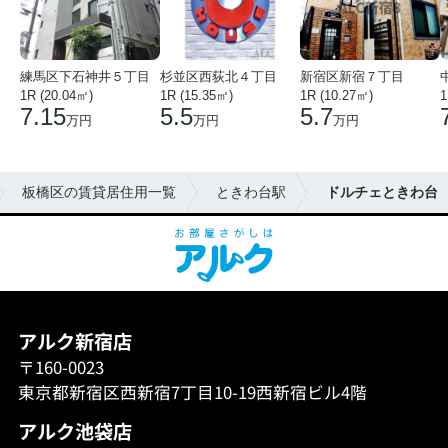
練馬区下石神井５丁目
杉並区西荻北４丁目
新宿区新宿７丁目
1R (20.04㎡)
1R (15.35㎡)
1R (10.27㎡)
1
7.15
5.5
5.7
万円
万円
万円
板橋区の賃貸居住用一覧
ときわ台駅
ドルチェときわ台
アルク新宿店
〒160-0023
東京都新宿区西新宿7丁目10-19西新宿ビル4階
アルク池袋店