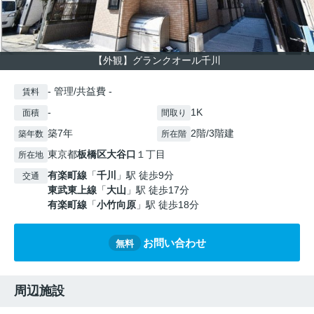
【外観】グランクオール千川
- 管理/共益費 -
賃料
-
1K
面積
間取り
築7年
2階/3階建
築年数
所在階
東京都
板橋区
大谷口
１丁目
所在地
有楽町線
「
千川
」駅 徒歩9分
交通
東武東上線
「
大山
」駅 徒歩17分
有楽町線
「
小竹向原
」駅 徒歩18分
お問い合わせ
無料
周辺施設