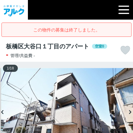
この物件の募集は終了しました。
板橋区大谷口１丁目のアパート
空室0
-
管理/共益費 -
1
/
18