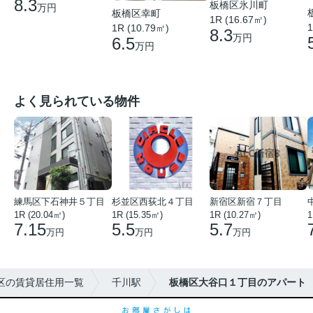
8.3
板橋区氷川町
万円
板橋区幸町
1R (16.67㎡)
1
1R (10.79㎡)
8.3
万円
6.5
万円
よく見られている物件
練馬区下石神井５丁目
杉並区西荻北４丁目
新宿区新宿７丁目
1R (20.04㎡)
1R (15.35㎡)
1R (10.27㎡)
1
7.15
5.5
5.7
万円
万円
万円
区の賃貸居住用一覧
千川駅
板橋区大谷口１丁目のアパート