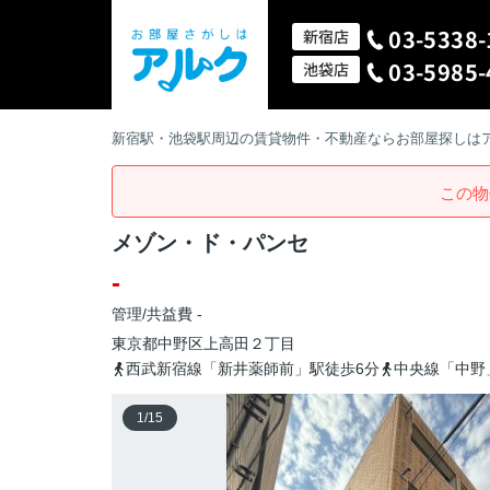
03-5338-
新宿店
03-5985-
池袋店
新宿駅・池袋駅周辺の賃貸物件・不動産ならお部屋探しは
この物
メゾン・ド・パンセ
-
管理/共益費 -
東京都
中野区
上高田
２丁目
西武新宿線「新井薬師前」駅徒歩6分
中央線「中野
1
/
15