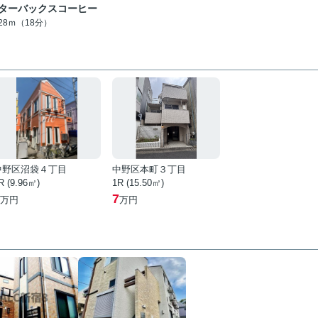
ターバックスコーヒー
428ｍ（18分）
中野区沼袋４丁目
中野区本町３丁目
R (9.96㎡)
1R (15.50㎡)
7
万円
万円