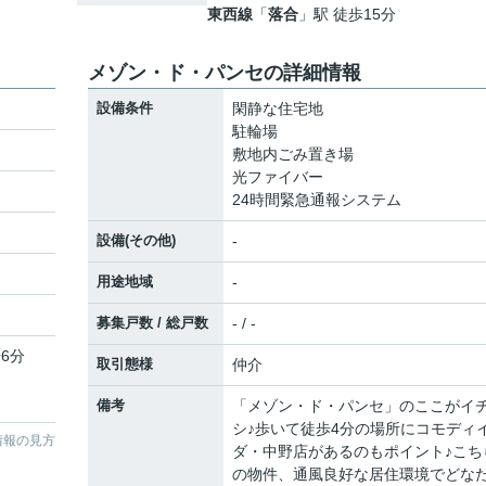
東西線
「
落合
」駅 徒歩15分
メゾン・ド・パンセの詳細情報
設備条件
閑静な住宅地
駐輪場
敷地内ごみ置き場
光ファイバー
24時間緊急通報システム
設備(その他)
-
用途地域
-
募集戸数 / 総戸数
- / -
6分
取引態様
仲介
備考
「メゾン・ド・パンセ」のここがイ
シ♪歩いて徒歩4分の場所にコモディ
情報の見方
ダ・中野店があるのもポイント♪こち
の物件、通風良好な居住環境でどな