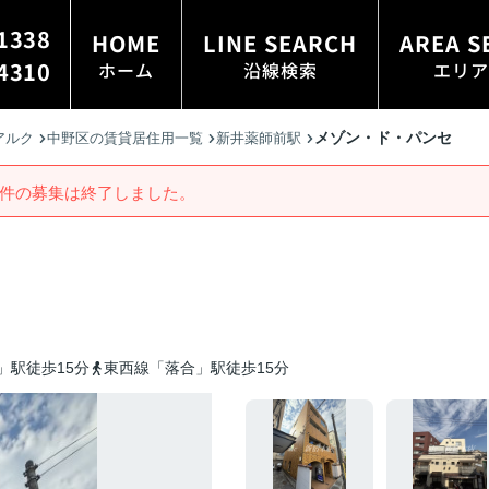
1338
HOME
LINE SEARCH
AREA S
4310
ホーム
沿線検索
エリア
メゾン・ド・パンセ
アルク
中野区の賃貸居住用一覧
新井薬師前駅
件の募集は終了しました。
」駅徒歩15分
東西線「落合」駅徒歩15分