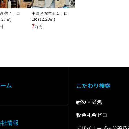
新宿７丁目
中野区弥生町１丁目
0.27㎡)
1R (12.28㎡)
7
円
万円
ホーム
こだわり検索
新築・築浅
敷金礼金ゼロ
会社情報
デザイナーズor分譲賃