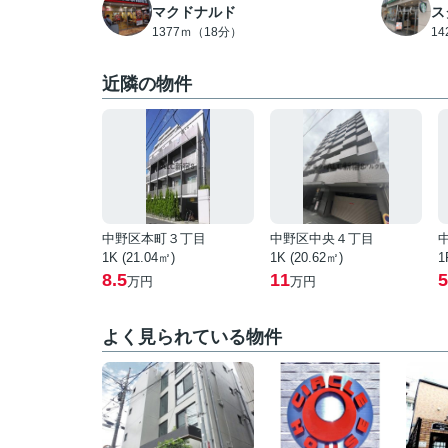
マクドナルド
ス
1377ｍ（18分）
1
近隣の物件
中野区本町３丁目
中野区中央４丁目
1K (21.04㎡)
1K (20.62㎡)
1
8.5
11
5
万円
万円
よく見られている物件