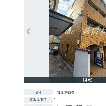
【外観】
-
管理/共益費
-
価格
-/-
間取り/面積