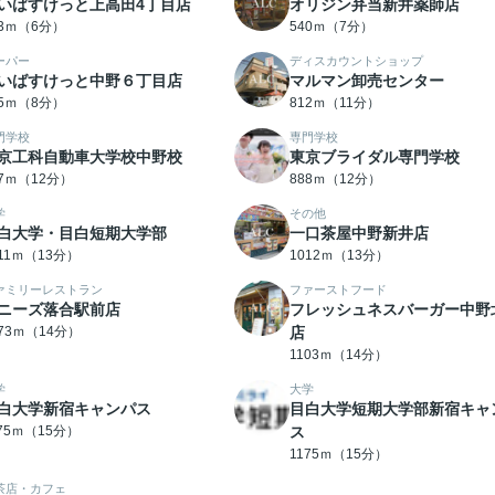
いばすけっと上高田4丁目店
オリジン弁当新井薬師店
33ｍ（6分）
540ｍ（7分）
ーパー
ディスカウントショップ
いばすけっと中野６丁目店
マルマン卸売センター
75ｍ（8分）
812ｍ（11分）
門学校
専門学校
京工科自動車大学校中野校
東京ブライダル専門学校
87ｍ（12分）
888ｍ（12分）
学
その他
白大学・目白短期大学部
一口茶屋中野新井店
011ｍ（13分）
1012ｍ（13分）
ァミリーレストラン
ファーストフード
ニーズ落合駅前店
フレッシュネスバーガー中野
073ｍ（14分）
店
1103ｍ（14分）
学
大学
白大学新宿キャンパス
目白大学短期大学部新宿キャ
175ｍ（15分）
ス
1175ｍ（15分）
茶店・カフェ