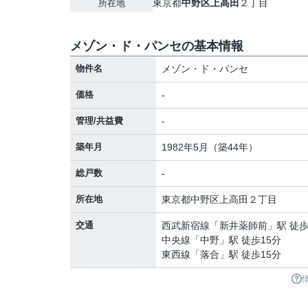
東京都
中野区
上高田
２丁目
所在地
メゾン・ド・パンセの基本情報
物件名
メゾン・ド・パンセ
価格
-
管理/共益費
-
築年月
1982年5月（築44年）
総戸数
-
所在地
東京都
中野区
上高田
２丁目
交通
西武新宿線
「
新井薬師前
」駅 徒歩
中央線
「
中野
」駅 徒歩15分
東西線
「
落合
」駅 徒歩15分