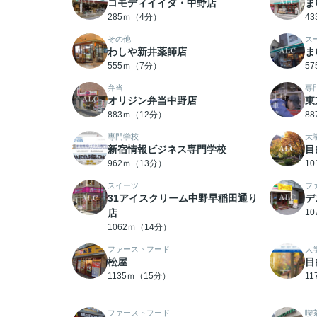
コモディイイダ・中野店
ま
285ｍ（4分）
4
その他
ス
わしや新井薬師店
ま
555ｍ（7分）
5
弁当
専
オリジン弁当中野店
東
883ｍ（12分）
8
専門学校
大
新宿情報ビジネス専門学校
目
962ｍ（13分）
1
スイーツ
フ
31アイスクリーム中野早稲田通り
デ
店
1
1062ｍ（14分）
ファーストフード
大
松屋
目
1135ｍ（15分）
1
ファーストフード
喫