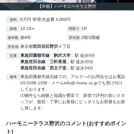
【外観】ハーモニーテラス野沢
8万円 管理/共益費 4,000円
賃料
10.14㎡
1R
面積
間取り
築8年
2階/2階建
築年数
所在階
東京都
世田谷区
野沢
４丁目
所在地
東急田園都市線
「
駒沢大学
」駅 徒歩9分
交通
東急世田谷線
「
三軒茶屋
」駅 徒歩20分
東急世田谷線
「
西太子堂
」駅 徒歩24分
東急田園都市線沿線での、アルクへのお問合せはお電話
備考
03-5338-1338・メールinfo@-home.co.jpでも受け付け
しております。
の物件なら経験と知識が豊富で、新宿で評判の良いスタ
ッフが、親切・丁寧にお客様にピッタリなお部屋をお探
し致します。
ハーモニーテラス野沢のコメント(おすすめポイン
ト)