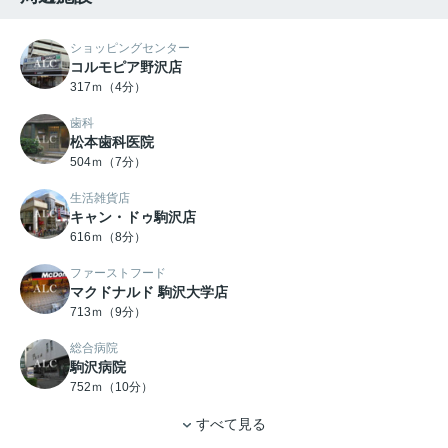
ショッピングセンター
コルモピア野沢店
317ｍ（4分）
歯科
松本歯科医院
504ｍ（7分）
生活雑貨店
キャン・ドゥ駒沢店
616ｍ（8分）
ファーストフード
マクドナルド 駒沢大学店
713ｍ（9分）
総合病院
駒沢病院
752ｍ（10分）
すべて見る