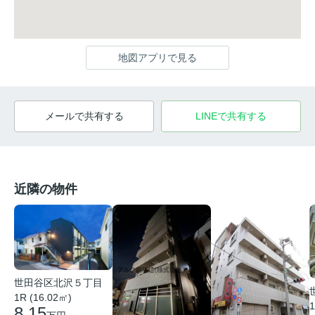
地図アプリで見る
メールで共有する
LINEで共有する
近隣の物件
世田谷区北沢５丁目
1R (16.02㎡)
1
8.15