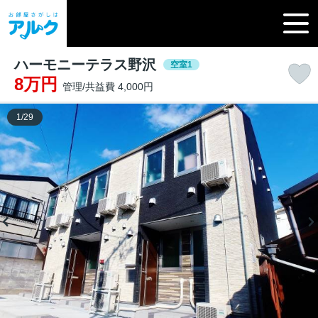
ハーモニーテラス野沢
空室1
8万円
管理/共益費 4,000円
1
/
29