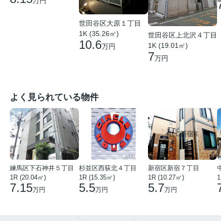
万円
世田谷区大原１丁目
1K (35.26㎡)
世田谷区上北沢４丁目
10.6
1K (19.01㎡)
万円
7
万円
よく見られている物件
練馬区下石神井５丁目
杉並区西荻北４丁目
新宿区新宿７丁目
1R (20.04㎡)
1R (15.35㎡)
1R (10.27㎡)
1
7.15
5.5
5.7
万円
万円
万円