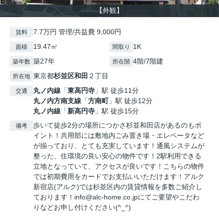
【外観】
7.7万円 管理/共益費 9,000円
賃料
19.47㎡
1K
面積
間取り
築27年
4階/7階建
築年数
所在階
東京都
杉並区
和田
２丁目
所在地
丸ノ内線
「
東高円寺
」駅 徒歩11分
交通
丸ノ内方南支線
「
方南町
」駅 徒歩12分
丸ノ内線
「
新高円寺
」駅 徒歩15分
歩いて徒歩2分の場所につかさ杉並和田店があるのもポ
備考
イント！共用部には敷地内ごみ置き場・エレベータなど
が揃っており、とても充実しています！通風システムが
整った、住環境の良い安心の物件です！2駅利用できる
立地となっていて、アクセスが良いです！こちらの物件
では初期費用をカードでお支払いいただけます！アルク
新宿店(アルク)では杉並区内の賃貸情報を多数ご紹介し
ております！info@alc-home.co.jpにてご要望やこだわ
りなどお申し付けください(^_^)