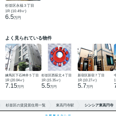
杉並区永福３丁目
1R (10.49㎡)
6.5
万円
よく見られている物件
練馬区下石神井５丁目
杉並区西荻北４丁目
新宿区新宿７丁目
1R (20.04㎡)
1R (15.35㎡)
1R (10.27㎡)
1
7.15
5.5
5.7
万円
万円
万円
杉並区の賃貸居住用一覧
東高円寺駅
シンシア東高円寺