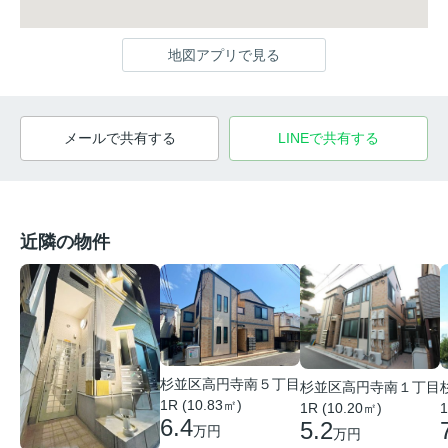
地図アプリで見る
メールで共有する
LINEで共有する
近隣の物件
杉並区高円寺南５丁目
杉並区高円寺南１丁目
1R (10.83㎡)
1R (10.20㎡)
1
6.4
5.2
万円
万円