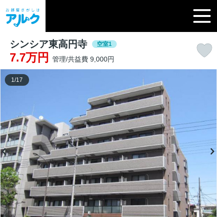
シンシア東高円寺
空室1
7.7万円
管理/共益費 9,000円
1
/
17