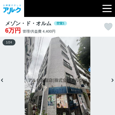
メゾン・ド・オルム
空室1
6万円
管理/共益費 4,400円
1
/
24