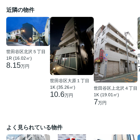
近隣の物件
世田谷区北沢５丁目
1R (16.02㎡)
1
8.15
万円
世田谷区大原１丁目
1K (35.26㎡)
世田谷区上北沢４丁目
10.6
1K (19.01㎡)
万円
7
万円
よく見られている物件