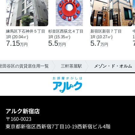
練馬区下石神井５丁目
杉並区西荻北４丁目
新宿区新宿７丁目
1R (20.04㎡)
1R (15.35㎡)
1R (10.27㎡)
1
7.15
5.5
5.7
万円
万円
万円
世田谷区の賃貸居住用一覧
三軒茶屋駅
メゾン・ド・オルム
アルク新宿店
〒160-0023
東京都新宿区西新宿7丁目10-19西新宿ビル4階