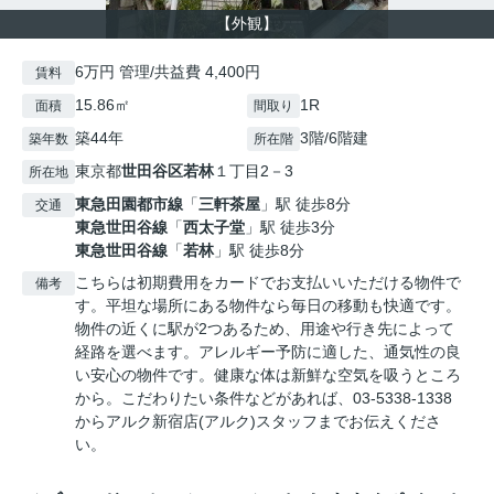
【外観】
6万円 管理/共益費 4,400円
賃料
15.86㎡
1R
面積
間取り
築44年
3階/6階建
築年数
所在階
東京都
世田谷区
若林
１丁目2－3
所在地
東急田園都市線
「
三軒茶屋
」駅 徒歩8分
交通
東急世田谷線
「
西太子堂
」駅 徒歩3分
東急世田谷線
「
若林
」駅 徒歩8分
こちらは初期費用をカードでお支払いいただける物件で
備考
す。平坦な場所にある物件なら毎日の移動も快適です。
物件の近くに駅が2つあるため、用途や行き先によって
経路を選べます。アレルギー予防に適した、通気性の良
い安心の物件です。健康な体は新鮮な空気を吸うところ
から。こだわりたい条件などがあれば、03-5338-1338
からアルク新宿店(アルク)スタッフまでお伝えくださ
い。