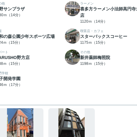
の他
ラーメン
野サンプラザ
喜多方ラーメン小法師高円寺
080ｍ（14分）
店
1120ｍ（14分）
園
喫茶店・カフェ
和の森公園少年スポーツ広場
スターバックスコーヒー
124ｍ（15分）
1175ｍ（15分）
パート
その他
ARUSHO野方店
新井薬師梅照院
188ｍ（15分）
1198ｍ（15分）
門学校
子開発学園
346ｍ（17分）