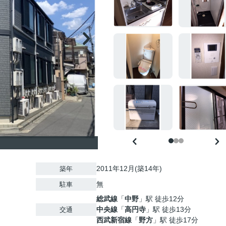
2011年12月(築14年)
築年
無
駐車
総武線
「
中野
」駅 徒歩12分
中央線
「
高円寺
」駅 徒歩13分
交通
西武新宿線
「
野方
」駅 徒歩17分