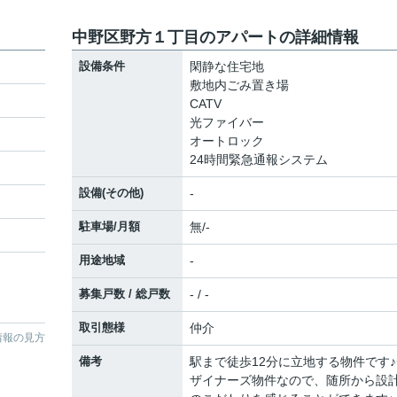
中野区野方１丁目のアパートの詳細情報
設備条件
閑静な住宅地
敷地内ごみ置き場
CATV
光ファイバー
オートロック
24時間緊急通報システム
設備(その他)
-
駐車場/月額
無/-
用途地域
-
募集戸数 / 総戸数
- / -
取引態様
仲介
情報の見方
備考
駅まで徒歩12分に立地する物件です♪
ザイナーズ物件なので、随所から設