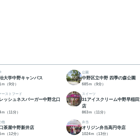
学
公園
治大学中野キャンパス
中野区立中野 四季の森公園
61ｍ（9分）
685ｍ（9分）
ァーストフード
スイーツ
レッシュネスバーガー中野北口
31アイスクリーム中野早稲田
店
04ｍ（11分）
863ｍ（11分）
の他
弁当
口茶屋中野新井店
オリジン弁当高円寺店
95ｍ（12分）
1024ｍ（13分）