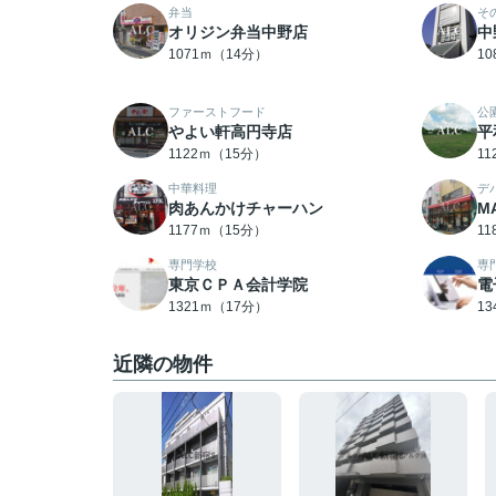
弁当
そ
オリジン弁当中野店
中
1071ｍ（14分）
1
ファーストフード
公
やよい軒高円寺店
平
1122ｍ（15分）
1
中華料理
デ
肉あんかけチャーハン
M
1177ｍ（15分）
1
専門学校
専
東京ＣＰＡ会計学院
電
1321ｍ（17分）
1
近隣の物件