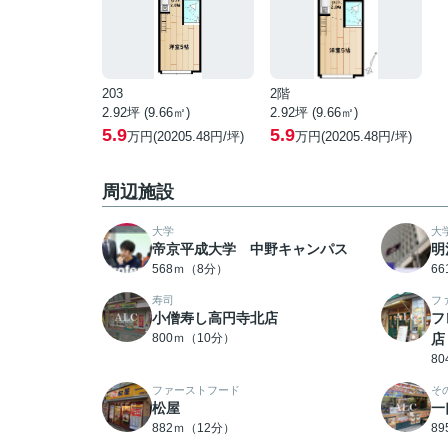
203
2階
2.92坪 (9.66㎡)
2.92坪 (9.66㎡)
5.9
5.9
万円(20205.48円/坪)
万円(20205.48円/坪)
周辺施設
大学
大
帝京平成大学 中野キャンパス
明
568ｍ（8分）
6
寿司
フ
小僧寿し高円寺北店
フ
800ｍ（10分）
店
8
ファーストフード
そ
松屋
一
882ｍ（12分）
8