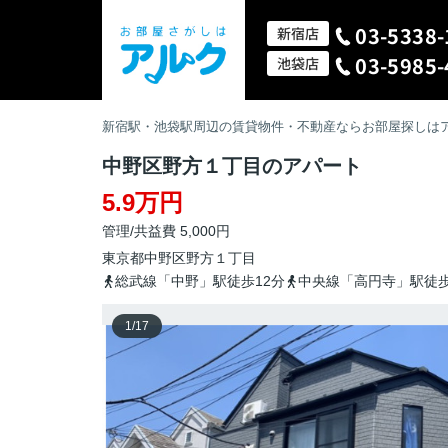
03-5338-
新宿店
03-5985-
池袋店
新宿駅・池袋駅周辺の賃貸物件・不動産ならお部屋探しは
中野区野方１丁目のアパート
5.9万円
管理/共益費 5,000円
東京都
中野区
野方
１丁目
総武線「中野」駅徒歩12分
中央線「高円寺」駅徒歩
1
/
17