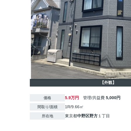
【外観】
5.9万円
管理/共益費
5,000円
価格
1R/9.66㎡
間取り/面積
東京都
中野区
野方
１丁目
所在地