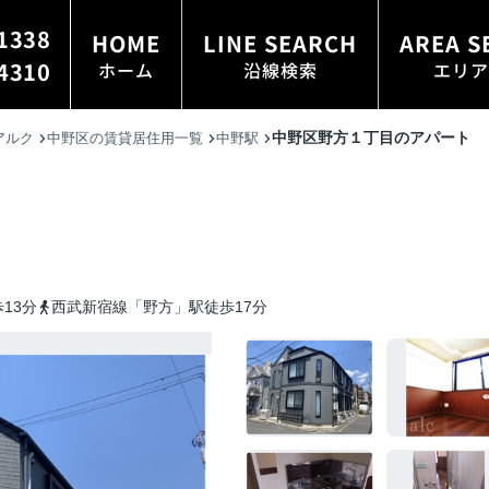
1338
HOME
LINE SEARCH
AREA S
4310
ホーム
沿線検索
エリア
中野区野方１丁目のアパート
アルク
中野区の賃貸居住用一覧
中野駅
13分
西武新宿線「野方」駅徒歩17分