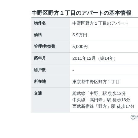
中野区野方１丁目のアパートの基本情報
物件名
中野区野方１丁目のアパート
価格
5.9万円
管理/共益費
5,000円
築年月
2011年12月（築14年）
総戸数
-
所在地
東京都
中野区
野方
１丁目
交通
総武線
「
中野
」駅 徒歩12分
中央線
「
高円寺
」駅 徒歩13分
西武新宿線
「
野方
」駅 徒歩17分