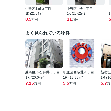
中野区本町３丁目
中野区中央４丁目
1K (21.04㎡)
1K (20.62㎡)
1
8.5
11
5
万円
万円
よく見られている物件
練馬区下石神井５丁目
杉並区西荻北４丁目
新宿区
1R (20.04㎡)
1R (15.35㎡)
1R (1
7.15
5.5
5.7
万円
万円
万