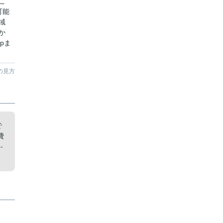
こ
可能
域
か
jpま
の見方
で
費
-