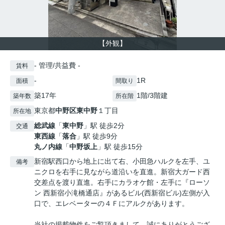
【外観】
- 管理/共益費 -
賃料
-
1R
面積
間取り
築17年
1階/3階建
築年数
所在階
東京都
中野区
東中野
１丁目
所在地
総武線
「
東中野
」駅 徒歩2分
交通
東西線
「
落合
」駅 徒歩9分
丸ノ内線
「
中野坂上
」駅 徒歩15分
新宿駅西口から地上に出て右、小田急ハルクを左手、ユ
備考
ニクロを右手に見ながら道沿いを直進。新宿大ガード西
交差点を渡り直進。右手にカラオケ館・左手に『ローソ
ン 西新宿小滝橋通店』があるビル(西新宿ビル)左側が入
口で、エレベーターの４Ｆにアルクがあります。
当社の掲載物件をご覧頂きまして、誠にありがとうござ