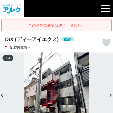
この物件の募集は終了しました。
DIX (ディーアイエクス)
空室0
-
管理/共益費 -
1
/
4