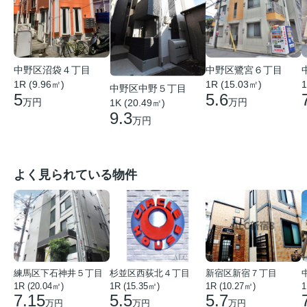
中野区沼袋４丁目
中野区鷺宮６丁目
1R (9.96㎡)
1R (15.03㎡)
1
中野区中野５丁目
5
5.6
万円
万円
1K (20.49㎡)
9.3
万円
よく見られている物件
練馬区下石神井５丁目
杉並区西荻北４丁目
新宿区新宿７丁目
1R (20.04㎡)
1R (15.35㎡)
1R (10.27㎡)
1
7.15
5.5
5.7
万円
万円
万円