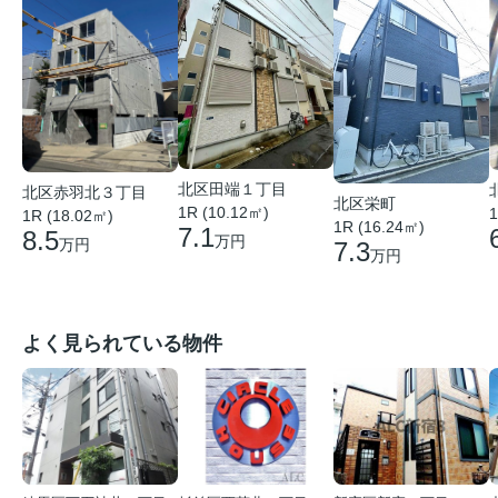
北区田端１丁目
北区赤羽北３丁目
北区栄町
1R (10.12㎡)
1
1R (18.02㎡)
1R (16.24㎡)
7.1
8.5
万円
万円
7.3
万円
よく見られている物件