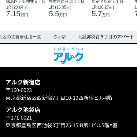
練馬区下石神井５丁目
杉並区西荻北４丁目
新宿区新宿７丁目
1R (20.04㎡)
1R (15.35㎡)
1R (10.27㎡)
1
7.15
5.5
5.7
万円
万円
万円
北区の賃貸居住用一覧
赤羽駅
北区赤羽台３丁目のアパート
アルク新宿店
〒160-0023
東京都新宿区西新宿7丁目10-19西新宿ビル4階
アルク池袋店
〒171-0021
東京都豊島区西池袋3丁目25-15IB第1ビル5階A室