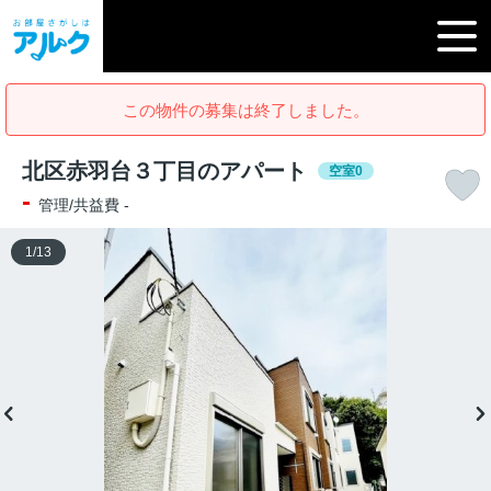
この物件の募集は終了しました。
北区赤羽台３丁目のアパート
空室0
-
管理/共益費 -
1
/
13