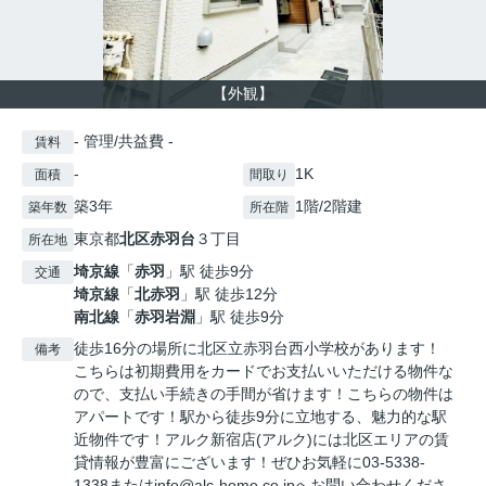
【外観】
- 管理/共益費 -
賃料
-
1K
面積
間取り
築3年
1階/2階建
築年数
所在階
東京都
北区
赤羽台
３丁目
所在地
埼京線
「
赤羽
」駅 徒歩9分
交通
埼京線
「
北赤羽
」駅 徒歩12分
南北線
「
赤羽岩淵
」駅 徒歩9分
徒歩16分の場所に北区立赤羽台西小学校があります！
備考
こちらは初期費用をカードでお支払いいただける物件な
ので、支払い手続きの手間が省けます！こちらの物件は
アパートです！駅から徒歩9分に立地する、魅力的な駅
近物件です！アルク新宿店(アルク)には北区エリアの賃
貸情報が豊富にございます！ぜひお気軽に03-5338-
1338またはinfo@alc-home.co.jpへお問い合わせくださ