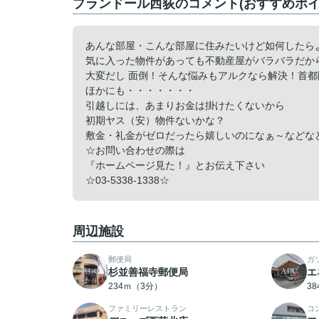
プランドール西荻のコメント(おすすめポイ
あんな部屋・こんな部屋に住みたいけど如何したら
気に入った物件があっても不動産屋がバラバラだか
大変だし 面倒！そんな悩みもアルクなら解決！首都
ほかにも・・・・・・・
引越しには、あまりお金は掛けたくないから
初期ヤス（安）物件ないかな？
敷金・礼金がゼロだったら嬉しいのになぁ～などな
☆お問い合わせの際は
『ホームページ見た！』とお伝え下さい
☆03-5338-1338☆
周辺施設
郵便局
ガ
杉並善福寺郵便局
エ
234ｍ（3分）
3
ファミリーレストラン
コ