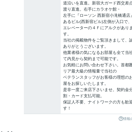
道沿いを直進。新宿大ガード西交差
渡り直進。右手にカラオケ館・
左手に『ローソン 西新宿小滝橋通店
あるビル(西新宿ビル)左側が入口で、
エレベーターの４Ｆにアルクがあり
す。
当社の掲載物件をご覧頂きまして、
ありがとうございます。
他業者様の気になるお部屋も全て当
て内見から契約まで可能です。
お気軽にお問い合わせ下さい。首都
リア最大級の情報量で当社の
ベテランスタッフがお客様の理想の
屋をお探しいたします。
是非一度ご来店下さいませ。契約金
割・カード支払可能。
保証人不要、ナイトワークの方も歓
す！
情報