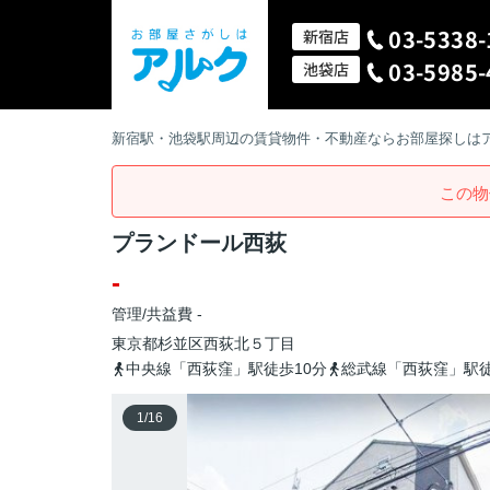
03-5338-
新宿店
03-5985-
池袋店
新宿駅・池袋駅周辺の賃貸物件・不動産ならお部屋探しは
この物
プランドール西荻
-
管理/共益費 -
東京都
杉並区
西荻北
５丁目
中央線「西荻窪」駅徒歩10分
総武線「西荻窪」駅徒
1
/
16