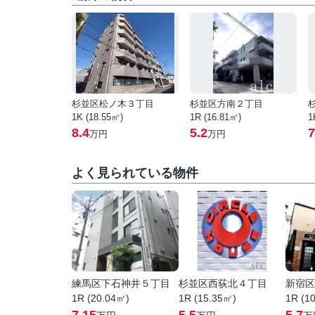
杉並区松ノ木３丁目
杉並区方南２丁目
1K (18.55㎡)
1R (16.81㎡)
1
8.4
5.2
7
万円
万円
よく見られている物件
練馬区下石神井５丁目
杉並区西荻北４丁目
新宿区
1R (20.04㎡)
1R (15.35㎡)
1R (1