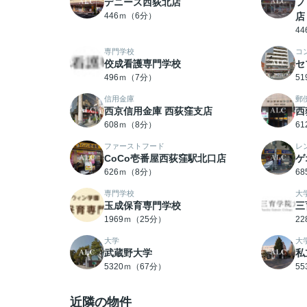
デニーズ西荻北店
フ
446ｍ（6分）
店
4
専門学校
コ
佼成看護専門学校
セ
496ｍ（7分）
5
信用金庫
郵
西京信用金庫 西荻窪支店
西
608ｍ（8分）
6
ファーストフード
レ
CoCo壱番屋西荻窪駅北口店
ゲ
626ｍ（8分）
6
専門学校
大
玉成保育専門学校
三
1969ｍ（25分）
2
大学
大
武蔵野大学
私
5320ｍ（67分）
5
近隣の物件