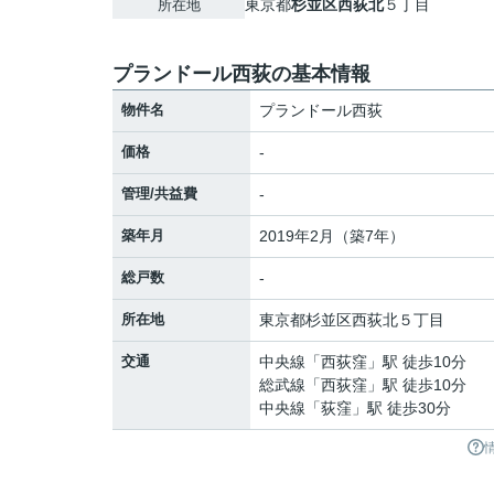
東京都
杉並区
西荻北
５丁目
所在地
プランドール西荻の基本情報
物件名
プランドール西荻
価格
-
管理/共益費
-
築年月
2019年2月（築7年）
総戸数
-
所在地
東京都
杉並区
西荻北
５丁目
交通
中央線
「
西荻窪
」駅 徒歩10分
総武線
「
西荻窪
」駅 徒歩10分
中央線
「
荻窪
」駅 徒歩30分