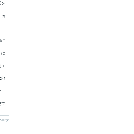
点を
』が
ま
誠に
社に
圏エ
お部
分
迎で
の見方