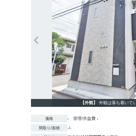
【外観】
外観は落ち着いて
-
管理/共益費
-
価格
-/-
間取り/面積