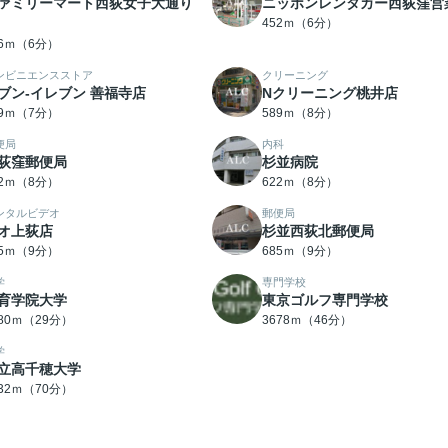
ァミリーマート西荻女子大通り
ニッポンレンタカー西荻窪営
452ｍ（6分）
46ｍ（6分）
ンビニエンスストア
クリーニング
ブン-イレブン 善福寺店
Nクリーニング桃井店
19ｍ（7分）
589ｍ（8分）
便局
内科
荻窪郵便局
杉並病院
12ｍ（8分）
622ｍ（8分）
ンタルビデオ
郵便局
オ上荻店
杉並西荻北郵便局
85ｍ（9分）
685ｍ（9分）
学
専門学校
育学院大学
東京ゴルフ専門学校
280ｍ（29分）
3678ｍ（46分）
学
立高千穂大学
532ｍ（70分）