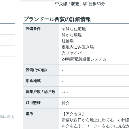
中央線
「
荻窪
」駅 徒歩30分
プランドール西荻の詳細情報
設備条件
閑静な住宅地
静かな環境
駐輪場
敷地内ごみ置き場
光ファイバー
24時間緊急通報システム
設備(その他)
-
用途地域
-
募集戸数 / 総戸数
- / -
取引態様
仲介
備考
【アクセス】
情報の見方
新宿駅西口から地上に出て右、小田
ルクを左手、ユニクロを右手に見な