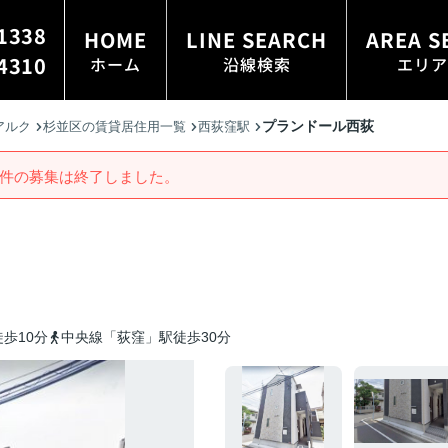
1338
HOME
LINE SEARCH
AREA S
4310
ホーム
沿線検索
エリア
プランドール西荻
アルク
杉並区の賃貸居住用一覧
西荻窪駅
件の募集は終了しました。
歩10分
中央線「荻窪」駅徒歩30分