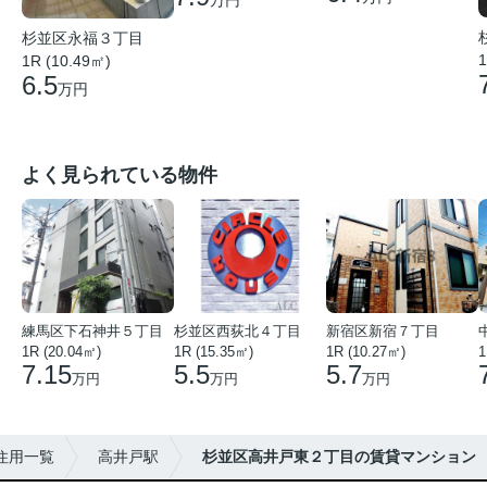
杉並区永福３丁目
1
1R (10.49㎡)
6.5
万円
よく見られている物件
練馬区下石神井５丁目
杉並区西荻北４丁目
新宿区新宿７丁目
1R (20.04㎡)
1R (15.35㎡)
1R (10.27㎡)
1
7.15
5.5
5.7
万円
万円
万円
住用一覧
高井戸駅
杉並区高井戸東２丁目の賃貸マンション