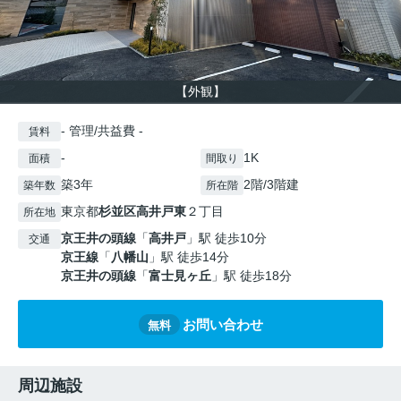
【外観】
- 管理/共益費 -
賃料
-
1K
面積
間取り
築3年
2階/3階建
築年数
所在階
東京都
杉並区
高井戸東
２丁目
所在地
京王井の頭線
「
高井戸
」駅 徒歩10分
交通
京王線
「
八幡山
」駅 徒歩14分
京王井の頭線
「
富士見ヶ丘
」駅 徒歩18分
お問い合わせ
無料
周辺施設