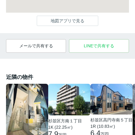
地図アプリで見る
メールで共有する
LINEで共有する
近隣の物件
杉並区高円寺南５丁目
杉並区方南１丁目
1R (10.83㎡)
1K (22.25㎡)
6.4
7.9
万円
万円