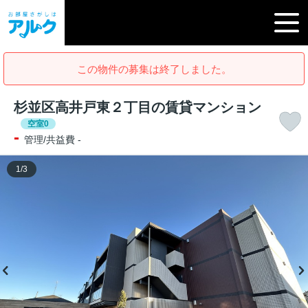
この物件の募集は終了しました。
杉並区高井戸東２丁目の賃貸マンション
空室0
-
管理/共益費 -
1
/
3