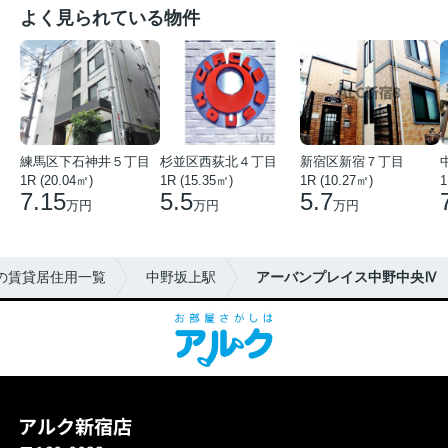
よく見られている物件
練馬区下石神井５丁目
杉並区西荻北４丁目
新宿区新宿７丁目
1R (20.04㎡)
1R (15.35㎡)
1R (10.27㎡)
1
7.15
5.5
5.7
万円
万円
万円
の賃貸居住用一覧
中野坂上駅
アーバンプレイス中野中央Ⅳ
アルク新宿店