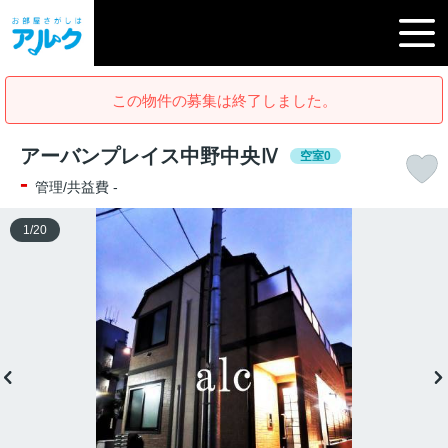
この物件の募集は終了しました。
アーバンプレイス中野中央Ⅳ
空室0
-
管理/共益費 -
1
/
20