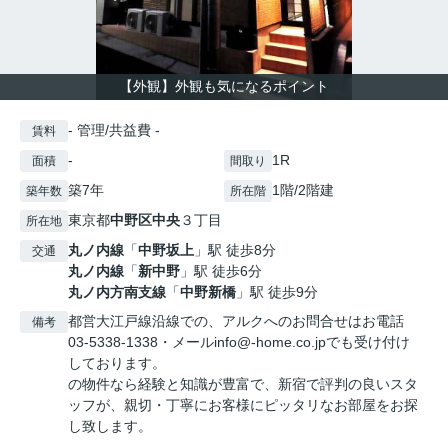
【外観】外観も気になるポイント
- 管理/共益費 -
賃料
-
1R
面積
間取り
築7年
1階/2階建
築年数
所在階
東京都
中野区
中央
３丁目
所在地
丸ノ内線
「
中野坂上
」駅 徒歩8分
交通
丸ノ内線
「
新中野
」駅 徒歩6分
丸ノ内方南支線
「
中野新橋
」駅 徒歩9分
都営大江戸線沿線での、アルクへのお問合せはお電話
備考
03-5338-1338・メールinfo@-home.co.jpでも受け付け
しております。
の物件なら経験と知識が豊富で、新宿で評判の良いスタ
ッフが、親切・丁寧にお客様にピッタリなお部屋をお探
し致します。