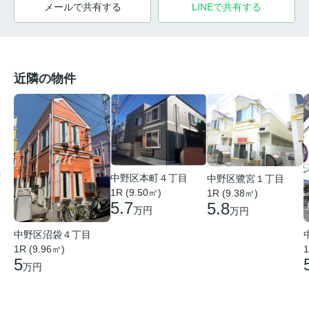
メールで共有する
LINEで共有する
近隣の物件
中野区本町４丁目
中野区鷺宮１丁目
1R (9.50㎡)
1R (9.38㎡)
5.7
5.8
万円
万円
中野区沼袋４丁目
1R (9.96㎡)
1
5
万円