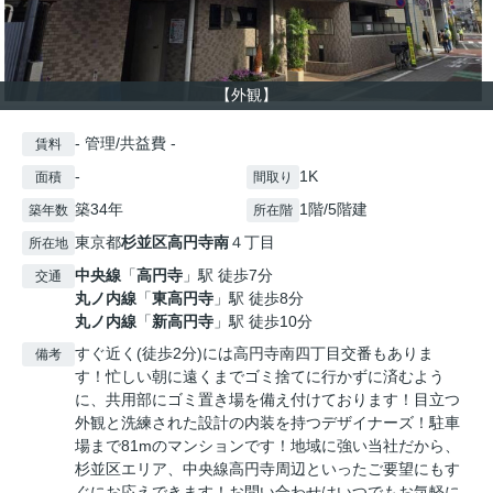
【外観】
- 管理/共益費 -
賃料
-
1K
面積
間取り
築34年
1階/5階建
築年数
所在階
東京都
杉並区
高円寺南
４丁目
所在地
中央線
「
高円寺
」駅 徒歩7分
交通
丸ノ内線
「
東高円寺
」駅 徒歩8分
丸ノ内線
「
新高円寺
」駅 徒歩10分
すぐ近く(徒歩2分)には高円寺南四丁目交番もありま
備考
す！忙しい朝に遠くまでゴミ捨てに行かずに済むよう
に、共用部にゴミ置き場を備え付けております！目立つ
外観と洗練された設計の内装を持つデザイナーズ！駐車
場まで81mのマンションです！地域に強い当社だから、
杉並区エリア、中央線高円寺周辺といったご要望にもす
ぐにお応えできます！お問い合わせはいつでもお気軽に