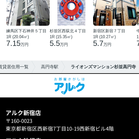
練馬区下石神井５丁目
杉並区西荻北４丁目
新宿区新宿７丁目
1R (20.04㎡)
1R (15.35㎡)
1R (10.27㎡)
1
7.15
5.5
5.7
万円
万円
万円
賃貸居住用一覧
高円寺駅
ライオンズマンション杉並高円寺
アルク新宿店
〒160-0023
東京都新宿区西新宿7丁目10-19西新宿ビル4階