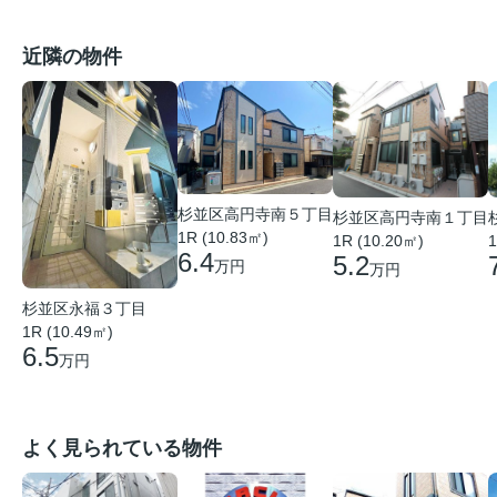
近隣の物件
杉並区高円寺南５丁目
杉並区高円寺南１丁目
1R (10.83㎡)
1R (10.20㎡)
1
6.4
5.2
万円
万円
杉並区永福３丁目
1R (10.49㎡)
6.5
万円
よく見られている物件