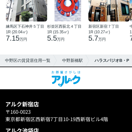
練馬区下石神井５丁目
杉並区西荻北４丁目
新宿区新宿７丁目
1R (20.04㎡)
1R (15.35㎡)
1R (10.27㎡)
1
7.15
5.5
5.7
万円
万円
万円
中野区の賃貸居住用一覧
中野新橋駅
ハラスパジオB・P
アルク新宿店
〒160-0023
東京都新宿区西新宿7丁目10-19西新宿ビル4階
アルク池袋店