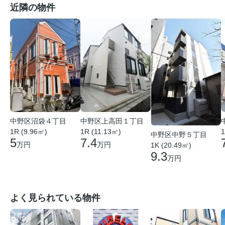
近隣の物件
中野区沼袋４丁目
中野区上高田１丁目
1R (9.96㎡)
1R (11.13㎡)
1
中野区中野５丁目
5
7.4
万円
万円
1K (20.49㎡)
9.3
万円
よく見られている物件