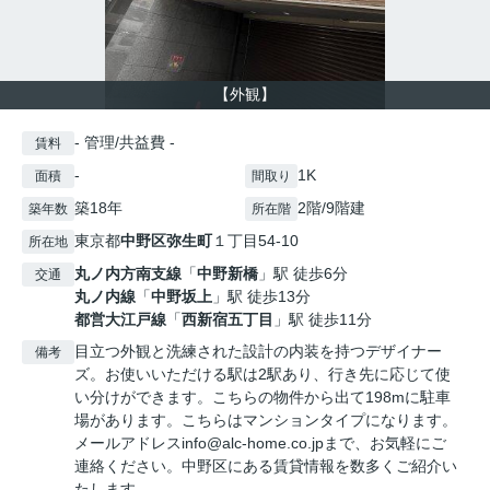
【外観】
- 管理/共益費 -
賃料
-
1K
面積
間取り
築18年
2階/9階建
築年数
所在階
東京都
中野区
弥生町
１丁目54-10
所在地
丸ノ内方南支線
「
中野新橋
」駅 徒歩6分
交通
丸ノ内線
「
中野坂上
」駅 徒歩13分
都営大江戸線
「
西新宿五丁目
」駅 徒歩11分
目立つ外観と洗練された設計の内装を持つデザイナー
備考
ズ。お使いいただける駅は2駅あり、行き先に応じて使
い分けができます。こちらの物件から出て198mに駐車
場があります。こちらはマンションタイプになります。
メールアドレスinfo@alc-home.co.jpまで、お気軽にご
連絡ください。中野区にある賃貸情報を数多くご紹介い
たします。