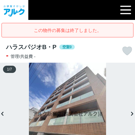
この物件の募集は終了しました。
ハラスパジオB・P
空室0
-
管理/共益費 -
1
/
7