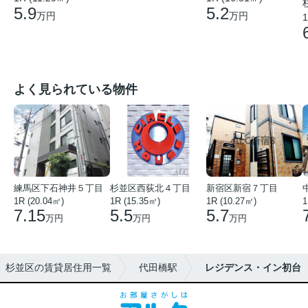
5.9
5.2
万円
万円
1
よく見られている物件
練馬区下石神井５丁目
杉並区西荻北４丁目
新宿区新宿７丁目
1R (20.04㎡)
1R (15.35㎡)
1R (10.27㎡)
1
7.15
5.5
5.7
万円
万円
万円
杉並区の賃貸居住用一覧
代田橋駅
レジデンス・イン初台