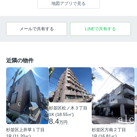
地図アプリで見る
メールで共有する
LINEで共有する
近隣の物件
杉並区松ノ木３丁目
1K (18.55㎡)
8.4
万円
杉並区上井草１丁目
杉並区方南２丁目
1R (11.20㎡)
1R (16.81㎡)