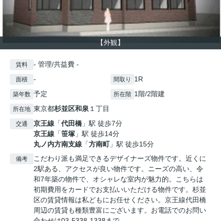
【外観】
- 管理/共益費 -
賃料
-
1R
面積
間取り
予定
1階/2階建
築年数
所在階
東京都
杉並区
和泉
１丁目
所在地
京王線
「
代田橋
」駅 徒歩7分
交通
京王線
「
笹塚
」駅 徒歩14分
丸ノ内方南支線
「
方南町
」駅 徒歩15分
こだわり派も満足できるデザイナーズ物件です。近くに
備考
2駅ある、アクセスが良い物件です。ニーズの高い、令
和7年築の物件で、オシャレな室内が魅力的。こちらは
初期費用をカードでお支払いいただける物件です。杉並
区の賃貸情報は私どもにお任せください。京王線代田橋
周辺の賃貸も種類豊富にございます。お電話でのお問い
合わせは03-5338-1338まで。