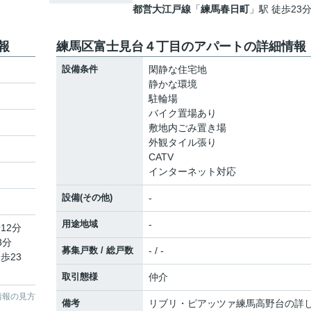
都営大江戸線
「
練馬春日町
」駅 徒歩23
報
練馬区富士見台４丁目のアパートの詳細情報
設備条件
閑静な住宅地
静かな環境
駐輪場
バイク置場あり
敷地内ごみ置き場
外観タイル張り
CATV
インターネット対応
設備(その他)
-
用途地域
-
12分
3分
募集戸数 / 総戸数
- / -
歩23
取引態様
仲介
情報の見方
備考
リブリ・ピアッツァ練馬高野台の詳