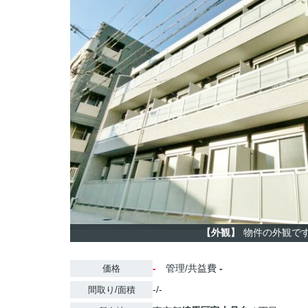
【外観】
物件の外観で
-
管理/共益費
-
価格
-/-
間取り/面積