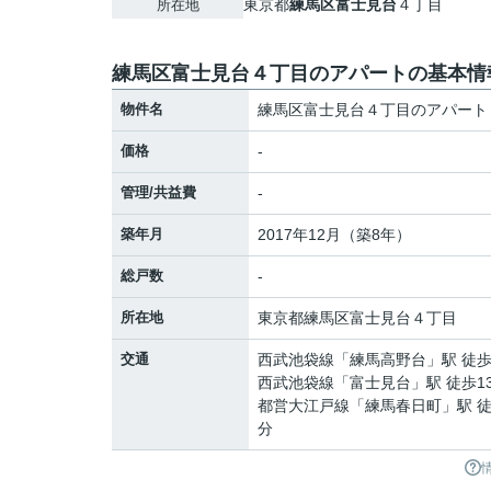
東京都
練馬区
富士見台
４丁目
所在地
練馬区富士見台４丁目のアパートの基本情
物件名
練馬区富士見台４丁目のアパート
価格
-
管理/共益費
-
築年月
2017年12月（築8年）
総戸数
-
所在地
東京都
練馬区
富士見台
４丁目
交通
西武池袋線
「
練馬高野台
」駅 徒歩
西武池袋線
「
富士見台
」駅 徒歩1
都営大江戸線
「
練馬春日町
」駅 徒
分