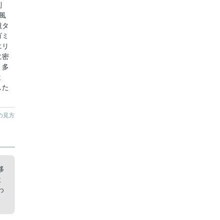
利
風
観タ
ゴミ
エリ
に密
、多
ま
した
の見方
移
社
わ