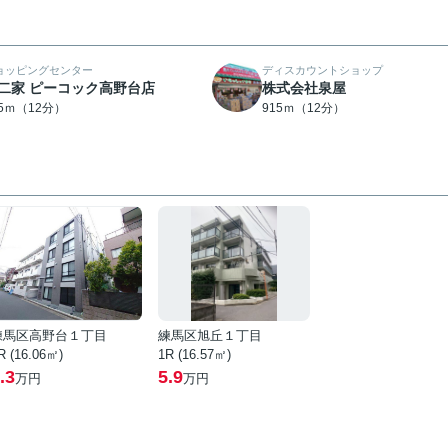
ョッピングセンター
ディスカウントショップ
二家 ピーコック高野台店
株式会社泉屋
05ｍ（12分）
915ｍ（12分）
練馬区高野台１丁目
練馬区旭丘１丁目
R (16.06㎡)
1R (16.57㎡)
.3
5.9
万円
万円