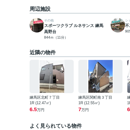
周辺施設
その他
シ
スポーツクラブ ルネサンス 練馬
不
高野台
9
844ｍ（11分）
近隣の物件
練馬区北町７丁目
練馬区関町南３丁目
1R (12.47㎡)
1R (12.55㎡)
1
6.5
7
6
万円
万円
よく見られている物件