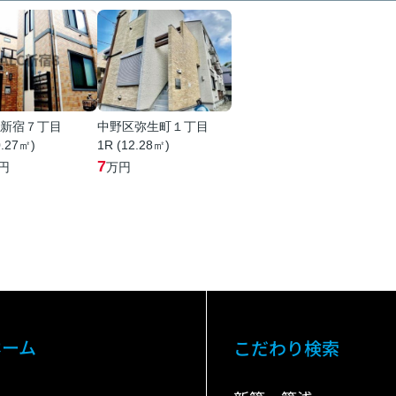
新宿７丁目
中野区弥生町１丁目
0.27㎡)
1R (12.28㎡)
7
円
万円
ホーム
こだわり検索