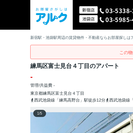
03-5338-
新宿店
03-5985-
池袋店
新宿駅・池袋駅周辺の賃貸物件・不動産ならお部屋探しは
この物
練馬区富士見台４丁目のアパート
-
管理/共益費 -
東京都
練馬区
富士見台
４丁目
西武池袋線「練馬高野台」駅徒歩12分
西武池袋線「
1
/
5