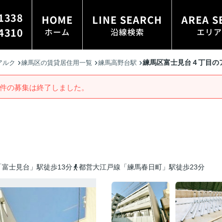
1338
HOME
LINE SEARCH
AREA S
4310
ホーム
沿線検索
エリア
練馬区富士見台４丁目の
アルク
練馬区の賃貸居住用一覧
練馬高野台駅
件の募集は終了しました。
富士見台」駅徒歩13分
都営大江戸線「練馬春日町」駅徒歩23分