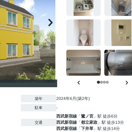
2024年6月(築2年)
築年
-
駐車
西武新宿線
「
鷺ノ宮
」駅 徒歩6分
西武新宿線
「
都立家政
」駅 徒歩13分
交通
西武新宿線
「
下井草
」駅 徒歩14分