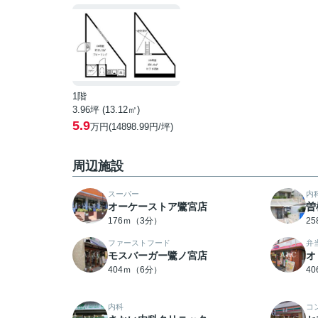
1階
3.96坪 (13.12㎡)
5.9
万円(14898.99円/坪)
周辺施設
スーパー
内
オーケーストア鷺宮店
曽
176ｍ（3分）
2
ファーストフード
弁
モスバーガー鷺ノ宮店
オ
404ｍ（6分）
4
内科
コ