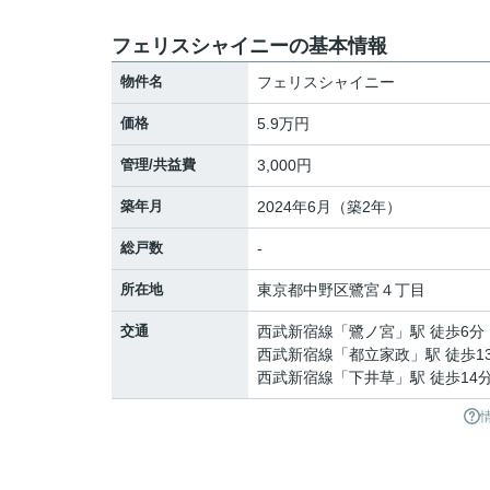
フェリスシャイニーの基本情報
物件名
フェリスシャイニー
価格
5.9万円
管理/共益費
3,000円
築年月
2024年6月（築2年）
総戸数
-
所在地
東京都
中野区
鷺宮
４丁目
交通
西武新宿線
「
鷺ノ宮
」駅 徒歩6分
西武新宿線
「
都立家政
」駅 徒歩1
西武新宿線
「
下井草
」駅 徒歩14