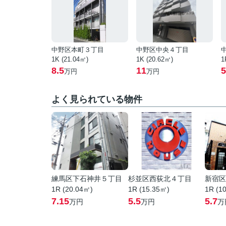
中野区本町３丁目
中野区中央４丁目
1K (21.04㎡)
1K (20.62㎡)
1
8.5
11
5
万円
万円
よく見られている物件
練馬区下石神井５丁目
杉並区西荻北４丁目
新宿区
1R (20.04㎡)
1R (15.35㎡)
1R (1
7.15
5.5
5.7
万円
万円
万