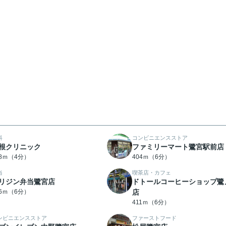
科
コンビニエンスストア
根クリニック
ファミリーマート鷺宮駅前店
58ｍ（4分）
404ｍ（6分）
当
喫茶店・カフェ
リジン弁当鷺宮店
ドトールコーヒーショップ鷺
06ｍ（6分）
店
411ｍ（6分）
ンビニエンスストア
ファーストフード