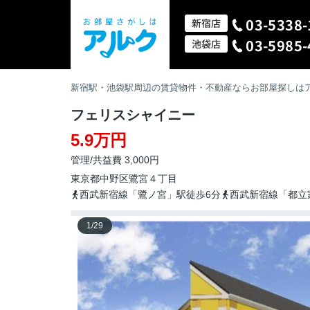
03-5338-
新宿店
03-5985-
池袋店
新宿駅・池袋駅周辺の賃貸物件・不動産ならお部屋探しは
フェリスシャイニー
5.9万円
管理/共益費 3,000円
東京都
中野区
鷺宮
４丁目
西武新宿線「鷺ノ宮」駅徒歩6分
西武新宿線「都立
1
/
29