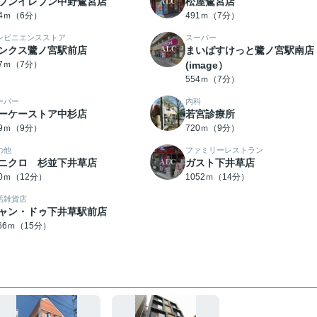
ブンイレブン中野鷺宮店
松屋鷺宮店
34ｍ（6分）
491ｍ（7分）
ンビニエンスストア
スーパー
ンクス鷺ノ宮駅前店
まいばすけっと鷺ノ宮駅南店
17ｍ（7分）
(image）
554ｍ（7分）
ーパー
内科
ーケーストア中杉店
若宮診療所
49ｍ（9分）
720ｍ（9分）
の他
ファミリーレストラン
ニクロ 杉並下井草店
ガスト下井草店
60ｍ（12分）
1052ｍ（14分）
活雑貨店
ャン・ドゥ下井草駅前店
166ｍ（15分）