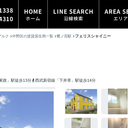
1338
HOME
LINE SEARCH
AREA S
4310
ホーム
沿線検索
エリア
フェリスシャイニー
アルク
中野区の賃貸居住用一覧
鷺ノ宮駅
家政」駅徒歩13分
西武新宿線「下井草」駅徒歩14分