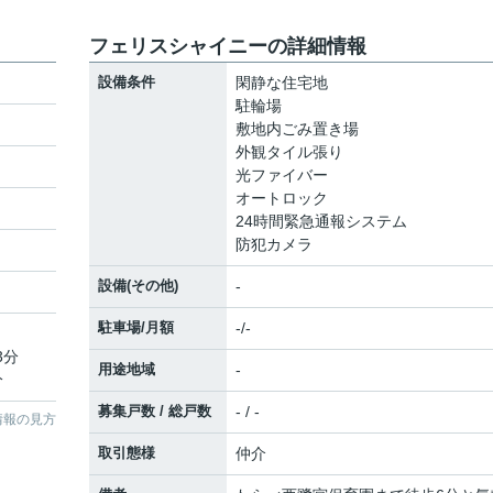
フェリスシャイニーの詳細情報
設備条件
閑静な住宅地
駐輪場
敷地内ごみ置き場
外観タイル張り
光ファイバー
オートロック
24時間緊急通報システム
防犯カメラ
設備(その他)
-
駐車場/月額
-/-
3分
用途地域
-
分
募集戸数 / 総戸数
- / -
情報の見方
取引態様
仲介