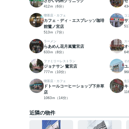
さかい内科クリニック
セ
412ｍ（6分）
4
喫茶店・カフェ
コ
カフェ・ディ・エスプレッソ珈琲
サ
館鷺ノ宮店
5
513ｍ（7分）
ラーメン
ス
らあめん花月嵐鷺宮店
オ
633ｍ（8分）
6
ファミリーレストラン
そ
ジョナサン 鷺宮店
ユ
777ｍ（10分）
9
喫茶店・カフェ
生
ドトールコーヒーショップ下井草
キ
店
1
1063ｍ（14分）
近隣の物件