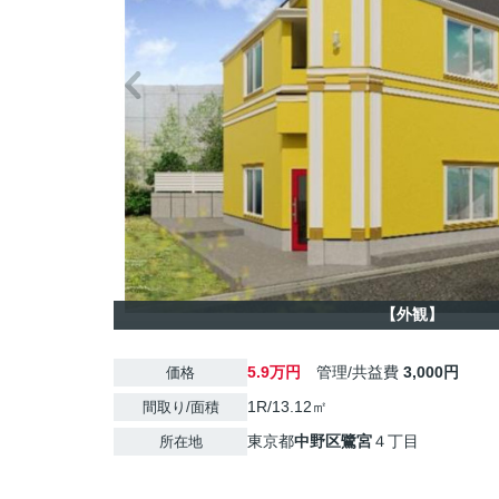
【外観】
5.9万円
管理/共益費
3,000円
価格
1R/13.12㎡
間取り/面積
東京都
中野区
鷺宮
４丁目
所在地