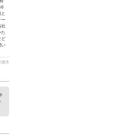
軽
6
観と
ナー
当社
いた
など
問い
の見方
件
の