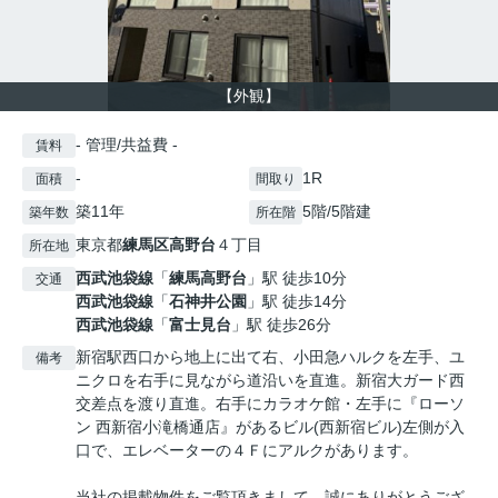
【外観】
- 管理/共益費 -
賃料
-
1R
面積
間取り
築11年
5階/5階建
築年数
所在階
東京都
練馬区
高野台
４丁目
所在地
西武池袋線
「
練馬高野台
」駅 徒歩10分
交通
西武池袋線
「
石神井公園
」駅 徒歩14分
西武池袋線
「
富士見台
」駅 徒歩26分
新宿駅西口から地上に出て右、小田急ハルクを左手、ユ
備考
ニクロを右手に見ながら道沿いを直進。新宿大ガード西
交差点を渡り直進。右手にカラオケ館・左手に『ローソ
ン 西新宿小滝橋通店』があるビル(西新宿ビル)左側が入
口で、エレベーターの４Ｆにアルクがあります。
当社の掲載物件をご覧頂きまして、誠にありがとうござ