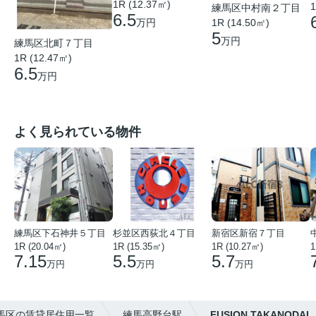
1R (12.37㎡)
1
練馬区中村南２丁目
6.5
1R (14.50㎡)
万円
5
万円
練馬区北町７丁目
1R (12.47㎡)
6.5
万円
よく見られている物件
練馬区下石神井５丁目
杉並区西荻北４丁目
新宿区新宿７丁目
1R (20.04㎡)
1R (15.35㎡)
1R (10.27㎡)
1
7.15
5.5
5.7
万円
万円
万円
馬区の賃貸居住用一覧
練馬高野台駅
FUSION TAKANODAI