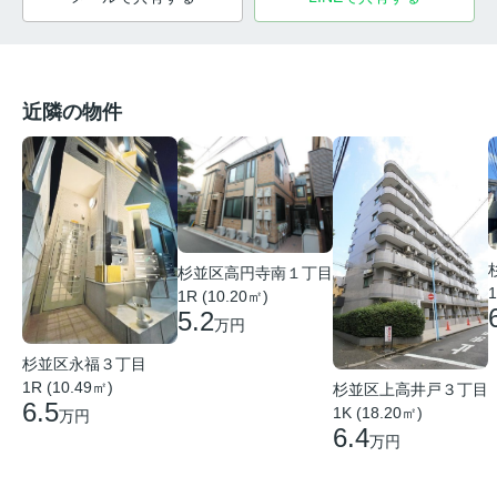
近隣の物件
杉並区高円寺南１丁目
1
1R (10.20㎡)
5.2
万円
杉並区永福３丁目
1R (10.49㎡)
杉並区上高井戸３丁目
6.5
1K (18.20㎡)
万円
6.4
万円