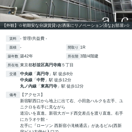
【外観】☆初期安な分譲賃貸♪お洒落にリノベーション済なお部屋♪☆
- 管理/共益費 -
賃料
-
1R
面積
間取り
築42年
3階/4階建
築年数
所在階
東京都
杉並区
高円寺南
５丁目
所在地
中央線
「
高円寺
」駅 徒歩8分
交通
中央線
「
中野
」駅 徒歩12分
丸ノ内線
「
東高円寺
」駅 徒歩12分
【アクセス】
備考
新宿駅西口から地上に出て右、小田急ハルクを左手、ユ
ニクロを右手に見ながら
道沿いを直進。新宿大ガード西交差点を渡り直進。右手
にカラオケ館・
左手に『ローソン 西新宿小滝橋通店』があるビル(西新
宿ビル)左側が入口で、