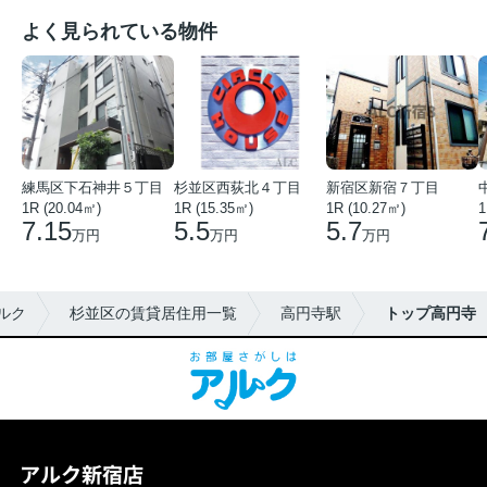
よく見られている物件
練馬区下石神井５丁目
杉並区西荻北４丁目
新宿区新宿７丁目
1R (20.04㎡)
1R (15.35㎡)
1R (10.27㎡)
1
7.15
5.5
5.7
万円
万円
万円
ルク
杉並区の賃貸居住用一覧
高円寺駅
トップ高円寺
アルク新宿店