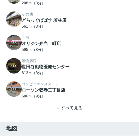
208ｍ（3分）
その他
どらっぐぱぱす 若林店
561ｍ（8分）
弁当
オリジン弁当上町店
595ｍ（8分）
動物病院
世田谷動物医療センター
613ｍ（8分）
コンビニエンスストア
ローソン弦巻二丁目店
680ｍ（9分）
すべて見る
地図