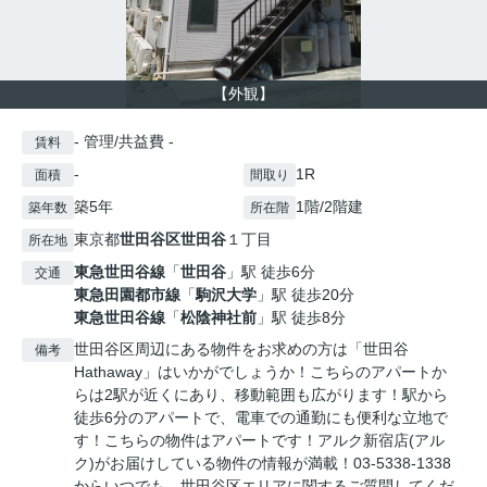
【外観】
- 管理/共益費 -
賃料
-
1R
面積
間取り
築5年
1階/2階建
築年数
所在階
東京都
世田谷区
世田谷
１丁目
所在地
東急世田谷線
「
世田谷
」駅 徒歩6分
交通
東急田園都市線
「
駒沢大学
」駅 徒歩20分
東急世田谷線
「
松陰神社前
」駅 徒歩8分
世田谷区周辺にある物件をお求めの方は「世田谷
備考
Hathaway」はいかがでしょうか！こちらのアパートか
らは2駅が近くにあり、移動範囲も広がります！駅から
徒歩6分のアパートで、電車での通勤にも便利な立地で
す！こちらの物件はアパートです！アルク新宿店(アル
ク)がお届けしている物件の情報が満載！03-5338-1338
からいつでも、世田谷区エリアに関するご質問してくだ