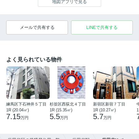
地図アプリで見る
メールで共有する
LINEで共有する
よく見られている物件
練馬区下石神井５丁目
杉並区西荻北４丁目
新宿区新宿７丁目
1R (20.04㎡)
1R (15.35㎡)
1R (10.27㎡)
1
7.15
5.5
5.7
万円
万円
万円