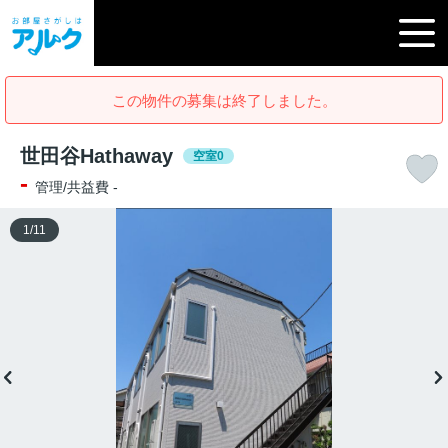
この物件の募集は終了しました。
世田谷Hathaway
空室0
-
管理/共益費 -
1
/
11