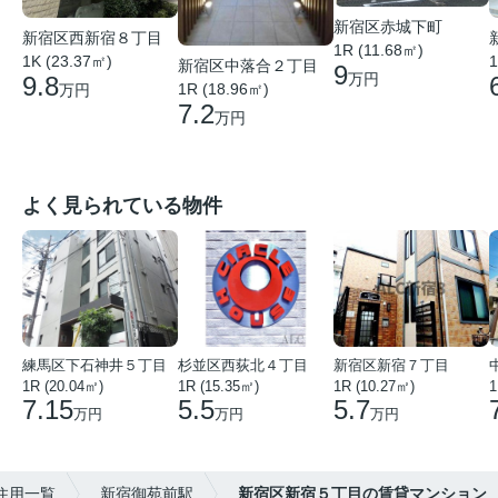
新宿区赤城下町
新宿区西新宿８丁目
1R (11.68㎡)
1K (23.37㎡)
1
新宿区中落合２丁目
9
万円
9.8
1R (18.96㎡)
万円
7.2
万円
よく見られている物件
練馬区下石神井５丁目
杉並区西荻北４丁目
新宿区新宿７丁目
1R (20.04㎡)
1R (15.35㎡)
1R (10.27㎡)
1
7.15
5.5
5.7
万円
万円
万円
住用一覧
新宿御苑前駅
新宿区新宿５丁目の賃貸マンション