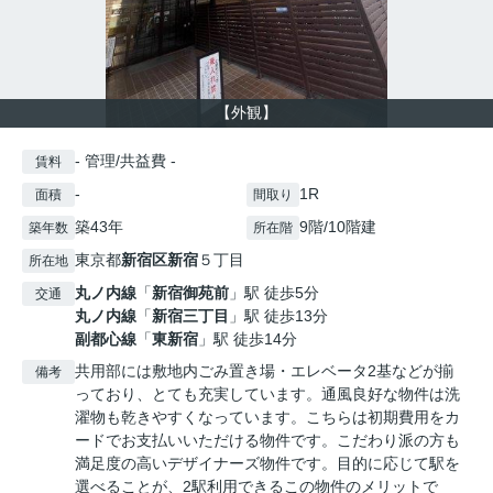
【外観】
- 管理/共益費 -
賃料
-
1R
面積
間取り
築43年
9階/10階建
築年数
所在階
東京都
新宿区
新宿
５丁目
所在地
丸ノ内線
「
新宿御苑前
」駅 徒歩5分
交通
丸ノ内線
「
新宿三丁目
」駅 徒歩13分
副都心線
「
東新宿
」駅 徒歩14分
共用部には敷地内ごみ置き場・エレベータ2基などが揃
備考
っており、とても充実しています。通風良好な物件は洗
濯物も乾きやすくなっています。こちらは初期費用をカ
ードでお支払いいただける物件です。こだわり派の方も
満足度の高いデザイナーズ物件です。目的に応じて駅を
選べることが、2駅利用できるこの物件のメリットで