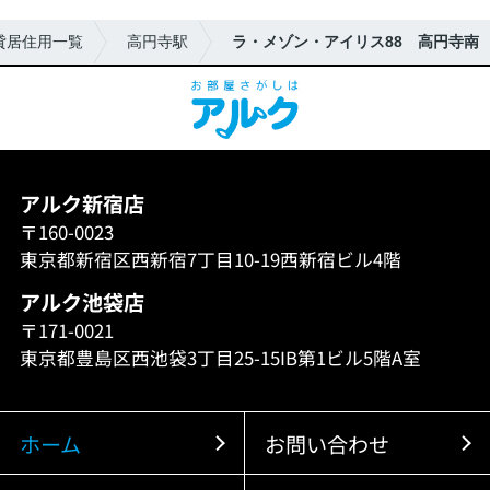
貸居住用一覧
高円寺駅
ラ・メゾン・アイリス88 高円寺南
アルク新宿店
〒160-0023
東京都新宿区西新宿7丁目10-19西新宿ビル4階
アルク池袋店
〒171-0021
東京都豊島区西池袋3丁目25-15IB第1ビル5階A室
ホーム
お問い合わせ