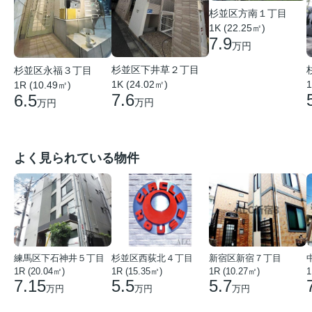
杉並区方南１丁目
1K (22.25㎡)
7.9
万円
杉並区下井草２丁目
杉並区永福３丁目
1K (24.02㎡)
1
1R (10.49㎡)
7.6
6.5
万円
万円
よく見られている物件
練馬区下石神井５丁目
杉並区西荻北４丁目
新宿区新宿７丁目
1R (20.04㎡)
1R (15.35㎡)
1R (10.27㎡)
1
7.15
5.5
5.7
万円
万円
万円