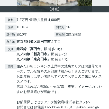
【外観】
7.2万円 管理/共益費 4,000円
賃料
10.16㎡
1R
面積
間取り
築10年
2階/2階建
築年数
所在階
東京都
杉並区
高円寺南
２丁目
所在地
総武線
「
高円寺
」駅 徒歩10分
交通
丸ノ内線
「
新高円寺
」駅 徒歩7分
丸ノ内線
「
東高円寺
」駅 徒歩10分
住みたい街ランキング上昇中の池袋エリアはお洒落でリ
備考
ーズナブルな賃料のお部屋情報がたくさんございます。
お部屋探しは早い者勝ちですのでお早目のご来店がオス
スメです。
店舗であればお部屋の中の写真、充実。イメージのしや
すいお部屋選びが可能です。
お部屋探しはぜひアルク池袋店(株式会社タフ)へ
お問合せはお電話03-5985-4310・メールikebukuro@-