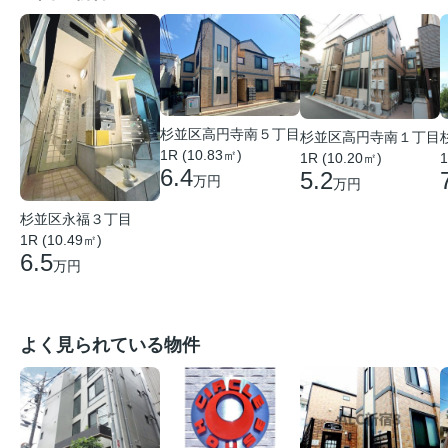
杉並区高円寺南５丁目
杉並区高円寺南１丁目
1R (10.83㎡)
1R (10.20㎡)
1
6.4
5.2
万円
万円
杉並区永福３丁目
1R (10.49㎡)
6.5
万円
よく見られている物件