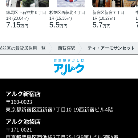
練馬区下石神井５丁目
杉並区西荻北４丁目
新宿区新宿７丁目
1R (20.04㎡)
1R (15.35㎡)
1R (10.27㎡)
1
7.15
5.5
5.7
万円
万円
万円
杉並区の賃貸居住用一覧
西荻窪駅
ティ・アーモサンセット
アルク新宿店
〒160-0023
東京都新宿区西新宿7丁目10-19西新宿ビル4階
アルク池袋店
〒171-0021
東京都豊島区西池袋3丁目25-15IB第1ビル5階A室