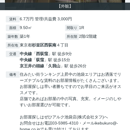
【外観】
6.7万円 管理/共益費 3,000円
賃料
9.50㎡
1R
面積
間取り
築1年
2階/2階建
築年数
所在階
東京都
杉並区
西荻南
４丁目
所在地
中央線
「
西荻窪
」駅 徒歩9分
交通
中央線
「
荻窪
」駅 徒歩15分
京王井の頭線
「
久我山
」駅 徒歩26分
住みたい街ランキング上昇中の池袋エリアはお洒落でリ
備考
ーズナブルな賃料のお部屋情報がたくさんございます。
お部屋探しは早い者勝ちですのでお早目のご来店がオス
スメです。
店舗であればお部屋の中の写真、充実。イメージのしや
すいお部屋選びが可能です。
お部屋探しはぜひアルク池袋店(株式会社タフ)へ
お問合せはお電話03-5985-4310・メールikebukuro@-
home.co.jpでも受け付けしております。