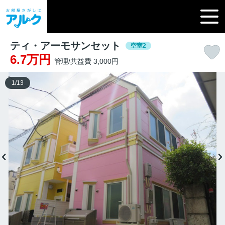
ティ・アーモサンセット
空室2
6.7万円
管理/共益費 3,000円
1
/
13