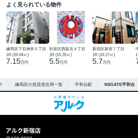
よく見られている物件
練馬区下石神井５丁目
杉並区西荻北４丁目
新宿区新宿７丁目
1R (20.04㎡)
1R (15.35㎡)
1R (10.27㎡)
1
7.15
5.5
5.7
万円
万円
万円
ク
練馬区の賃貸居住用一覧
平和台駅
NSGATE平和台
アルク新宿店