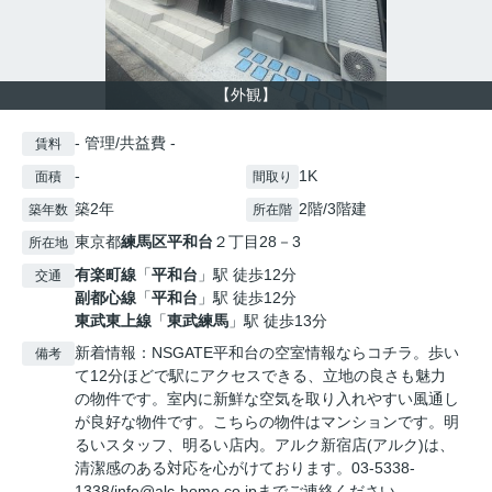
【外観】
- 管理/共益費 -
賃料
-
1K
面積
間取り
築2年
2階/3階建
築年数
所在階
東京都
練馬区
平和台
２丁目28－3
所在地
有楽町線
「
平和台
」駅 徒歩12分
交通
副都心線
「
平和台
」駅 徒歩12分
東武東上線
「
東武練馬
」駅 徒歩13分
新着情報：NSGATE平和台の空室情報ならコチラ。歩い
備考
て12分ほどで駅にアクセスできる、立地の良さも魅力
の物件です。室内に新鮮な空気を取り入れやすい風通し
が良好な物件です。こちらの物件はマンションです。明
るいスタッフ、明るい店内。アルク新宿店(アルク)は、
清潔感のある対応を心がけております。03-5338-
1338/info@alc-home.co.jpまでご連絡ください。