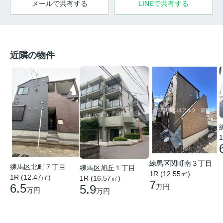
メールで共有する
LINEで共有する
近隣の物件
1
練馬区関町南３丁目
練馬区北町７丁目
練馬区旭丘１丁目
1R (12.55㎡)
1R (12.47㎡)
1R (16.57㎡)
7
6.5
万円
5.9
万円
万円