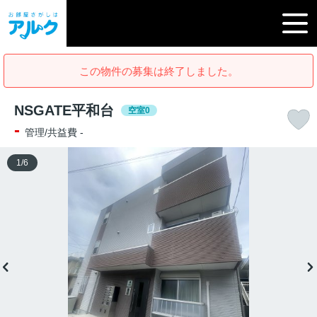
この物件の募集は終了しました。
NSGATE平和台
空室0
-
管理/共益費 -
1
/
6