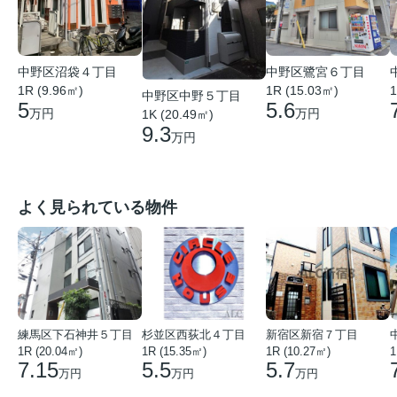
中野区沼袋４丁目
中野区鷺宮６丁目
1R (9.96㎡)
1R (15.03㎡)
1
中野区中野５丁目
5
5.6
万円
万円
1K (20.49㎡)
9.3
万円
よく見られている物件
練馬区下石神井５丁目
杉並区西荻北４丁目
新宿区新宿７丁目
1R (20.04㎡)
1R (15.35㎡)
1R (10.27㎡)
1
7.15
5.5
5.7
万円
万円
万円