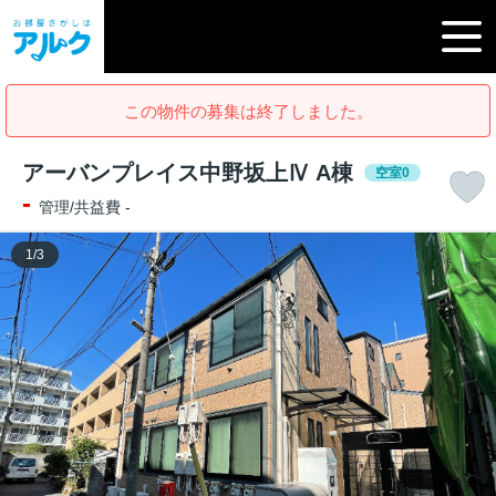
この物件の募集は終了しました。
アーバンプレイス中野坂上Ⅳ A棟
空室0
-
管理/共益費 -
1
/
3