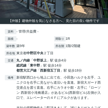
【外観】建物外観を気になさる方へ、見た目の良い物件です
- 管理/共益費 -
賃料
-
1R
面積
間取り
築9年
1階/2階建
築年数
所在階
東京都
中野区
中央
２丁目
所在地
丸ノ内線
「
中野坂上
」駅 徒歩4分
交通
総武線
「
東中野
」駅 徒歩14分
都営大江戸線
「
西新宿五丁目
」駅 徒歩18分
新宿駅西口から地上に出て右、小田急ハルクを左手、ユ
備考
ニクロを右手に見ながら道沿いを直進。新宿大ガード西
交差点を渡り直進。右手にカラオケ館・左手に『ローソ
ン 西新宿小滝橋通店』があるビル(西新宿ビル)左側が入
口で、エレベーターの４Ｆにアルクがあります。
当社の掲載物件をご覧頂きまして、誠にありがとうござ