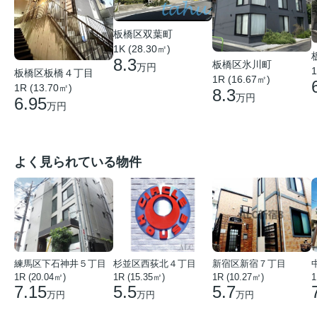
板橋区双葉町
1K (28.30㎡)
8.3
板橋区氷川町
万円
1
板橋区板橋４丁目
1R (16.67㎡)
1R (13.70㎡)
8.3
万円
6.95
万円
よく見られている物件
練馬区下石神井５丁目
杉並区西荻北４丁目
新宿区新宿７丁目
1R (20.04㎡)
1R (15.35㎡)
1R (10.27㎡)
1
7.15
5.5
5.7
万円
万円
万円