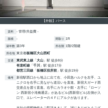
【外観】パース
- 管理/共益費 -
賃料
-
1R
面積
間取り
築3年
1階/2階建
築年数
所在階
東京都
板橋区
大山西町
所在地
東武東上線
「
大山
」駅 徒歩8分
交通
有楽町線
「
千川
」駅 徒歩17分
都営三田線
「
板橋区役所前
」駅 徒歩19分
新宿駅西口から地上に出て右、小田急ハルクを左手、ユ
備考
ニクロを右手に見ながら道沿いを直進。新宿大ガード西
交差点を渡り直進。右手にカラオケ館・左手に『ローソ
ン 西新宿小滝橋通店』があるビル(西新宿ビル)左側が入
口で、エレベーターの４Ｆにアルクがあります。
当社の掲載物件をご覧頂きまして、誠にありがとうござ