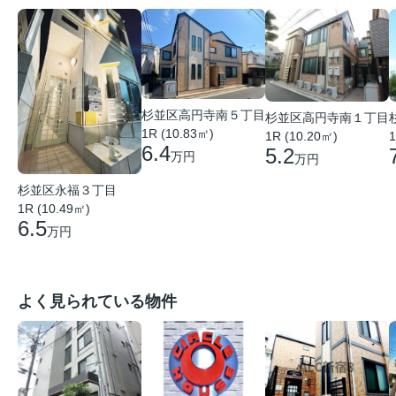
杉並区高円寺南５丁目
杉並区高円寺南１丁目
1R (10.83㎡)
1R (10.20㎡)
1
6.4
5.2
万円
万円
杉並区永福３丁目
1R (10.49㎡)
6.5
万円
よく見られている物件