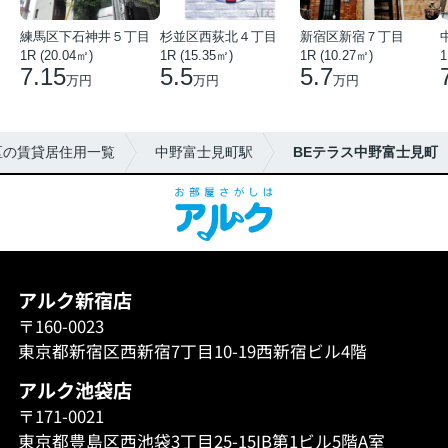
練馬区下石神井５丁目
杉並区西荻北４丁目
新宿区新宿７丁目
1R (20.04㎡)
1R (15.35㎡)
1R (10.27㎡)
1
7.15
5.5
5.7
万円
万円
万円
区の賃貸居住用一覧
中野富士見町駅
BEテラス中野富士見町
アルク新宿店
〒160-0023
東京都新宿区西新宿7丁目10-19西新宿ビル4階
アルク池袋店
〒171-0021
東京都豊島区西池袋3丁目25-15IB第1ビル5階A室