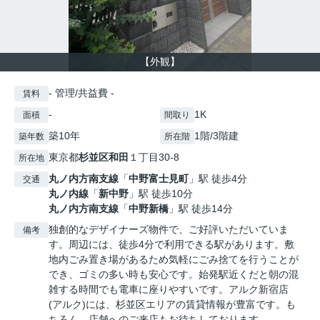
【外観】
- 管理/共益費 -
賃料
-
1K
面積
間取り
築10年
1階/3階建
築年数
所在階
東京都
杉並区
和田
１丁目30-8
所在地
丸ノ内方南支線
「
中野富士見町
」駅 徒歩4分
交通
丸ノ内線
「
新中野
」駅 徒歩10分
丸ノ内方南支線
「
中野新橋
」駅 徒歩14分
独創的なデザイナーズ物件で、ご好評いただいていま
備考
す。周辺には、徒歩4分で利用できる駅があります。敷
地内ごみ置き場があるため気軽にごみ捨てを行うことが
でき、ゴミの多い時も安心です。始発駅近くだと朝の混
雑する時間でも電車に座りやすいです。アルク新宿店
(アルク)には、杉並区エリアの賃貸情報が豊富です。も
ちろん、店舗へのご来店もお待ちしております。