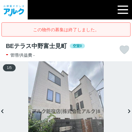
この物件の募集は終了しました。
BEテラス中野富士見町
空室0
-
管理/共益費 -
1
/
5