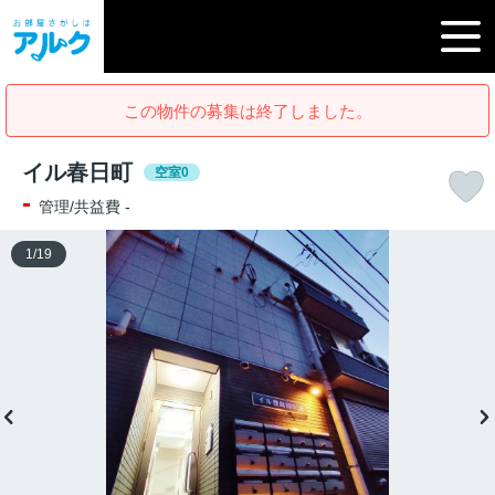
この物件の募集は終了しました。
イル春日町
空室0
-
管理/共益費 -
1
/
19