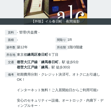
【外観】イル春日町 夜間撮影
- 管理/共益費 -
賃料
-
1R
面積
間取り
築12年
1階/3階建
築年数
所在階
東京都
練馬区
春日町
６丁目
所在地
都営大江戸線
「
練馬春日町
」駅 徒歩5分
交通
都営大江戸線
「
練馬
」駅 徒歩30分
初期費用分割・クレジット決済可。オトクにお引越し
備考
OK！
インターネット無料！ご入居開始日からご利用可能♪
安心のセキュリティー設備。オートロック・内廊下・デ
ィンプルキー・