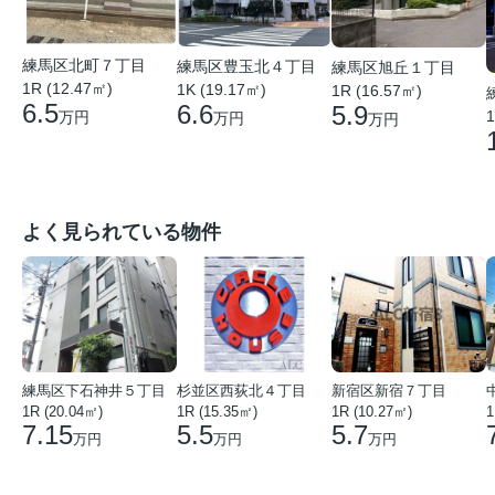
練馬区北町７丁目
練馬区豊玉北４丁目
練馬区旭丘１丁目
1R (12.47㎡)
1K (19.17㎡)
1R (16.57㎡)
6.5
6.6
5.9
1
万円
万円
万円
よく見られている物件
練馬区下石神井５丁目
杉並区西荻北４丁目
新宿区新宿７丁目
1R (20.04㎡)
1R (15.35㎡)
1R (10.27㎡)
1
7.15
5.5
5.7
万円
万円
万円