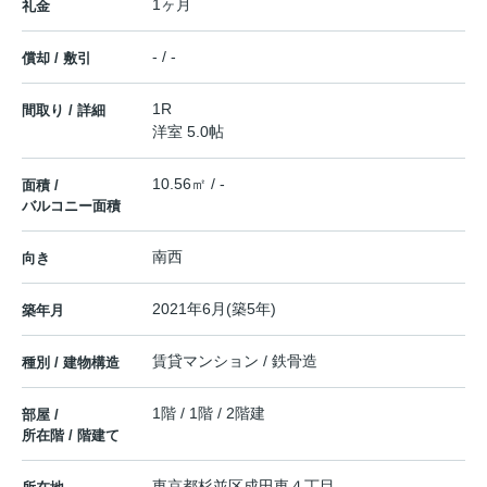
1ヶ月
礼金
- / -
償却 / 敷引
1R
間取り / 詳細
洋室 5.0帖
10.56㎡ / -
面積 /
バルコニー面積
南西
向き
2021年6月(築5年)
築年月
賃貸マンション / 鉄骨造
種別 / 建物構造
1階 / 1階 / 2階建
部屋 /
所在階 / 階建て
東京都
杉並区
成田東
４丁目