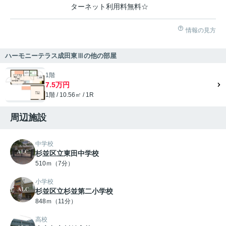
ターネット利用料無料☆
情報の見方
ハーモニーテラス成田東Ⅲの他の部屋
1階
7.5万円
1階 / 10.56㎡ / 1R
周辺施設
中学校
杉並区立東田中学校
510ｍ（7分）
小学校
杉並区立杉並第二小学校
848ｍ（11分）
高校