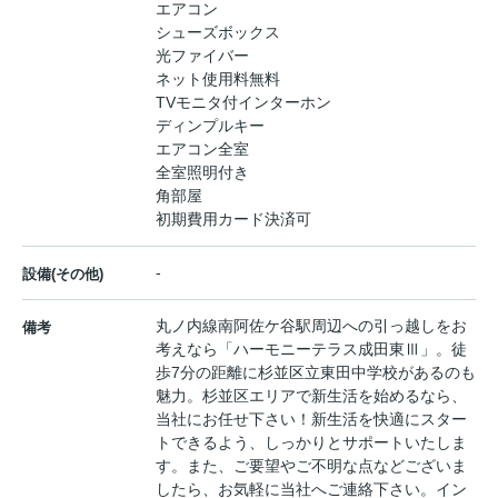
エアコン
シューズボックス
光ファイバー
ネット使用料無料
TVモニタ付インターホン
ディンプルキー
エアコン全室
全室照明付き
角部屋
初期費用カード決済可
-
設備(その他)
丸ノ内線南阿佐ケ谷駅周辺への引っ越しをお
備考
考えなら「ハーモニーテラス成田東Ⅲ」。徒
歩7分の距離に杉並区立東田中学校があるのも
魅力。杉並区エリアで新生活を始めるなら、
当社にお任せ下さい！新生活を快適にスター
トできるよう、しっかりとサポートいたしま
す。また、ご要望やご不明な点などございま
したら、お気軽に当社へご連絡下さい。イン