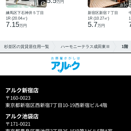
5.5
万円
練馬区下石神井５丁目
新宿区新宿７丁目
1R (20.04㎡)
1R (10.27㎡)
1
7.15
5.7
万円
万円
杉並区の賃貸居住用一覧
ハーモニーテラス成田東Ⅲ
1階
アルク新宿店
〒160-0023
東京都新宿区西新宿7丁目10-19西新宿ビル4階
アルク池袋店
〒171-0021