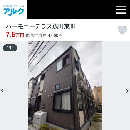
ハーモニーテラス成田東Ⅲ
7.5
万円
管理/共益費 4,000円
1
/
14