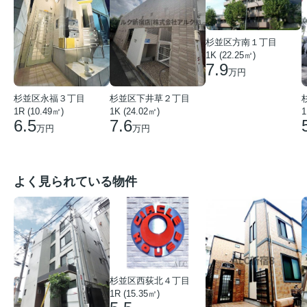
杉並区方南１丁目
1K (22.25㎡)
7.9
万円
杉並区下井草２丁目
杉並区永福３丁目
1K (24.02㎡)
1
1R (10.49㎡)
7.6
6.5
万円
万円
よく見られている物件
杉並区西荻北４丁目
1R (15.35㎡)