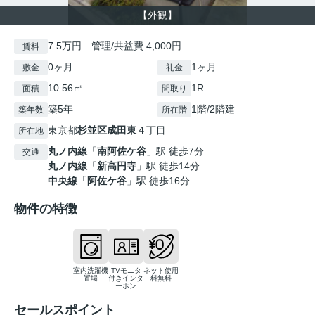
【外観】
7.5万円 管理/共益費 4,000円
賃料
0ヶ月
1ヶ月
敷金
礼金
10.56㎡
1R
面積
間取り
築5年
1階/2階建
築年数
所在階
東京都
杉並区
成田東
４丁目
所在地
丸ノ内線
「
南阿佐ケ谷
」駅 徒歩7分
交通
丸ノ内線
「
新高円寺
」駅 徒歩14分
中央線
「
阿佐ケ谷
」駅 徒歩16分
物件の特徴
室内洗濯機
TVモニタ
ネット使用
置場
付きインタ
料無料
ーホン
セールスポイント