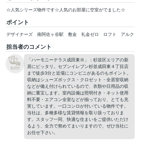
☆人気シリーズ物件です☆人気のお部屋に空室がでました☆
ポイント
デザイナーズ
南阿佐ヶ谷駅
敷金
礼金ゼロ
ロフト
アルク
担当者のコメント
「ハーモニーテラス成田東Ⅲ」：杉並区エリアの新
居にピッタリ。セブンイレブン杉並成田東４丁目店
まで徒歩3分と近場にコンビニがあるのもポイント。
収納はシューズボックス・クロゼット・全居室収納
などが備え付けられているので、衣類や日用品の収
納に重宝します。室内設備は照明付き・ネット使用
料不要・エアコン全室などが揃っており、とても充
実しています。一口コンロが付いている物件です。
当社は、多種多様な賃貸情報を取り扱っておりま
す。スタッフ一同、快適な住まいをご提供いただけ
るよう、全力で努めてまいりますので、ぜひ当社に
お任せ下さい。