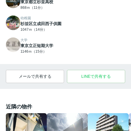
東京都立杉並高校
868ｍ（11分）
幼稚園
杉並区立成田西子供園
1047ｍ（14分）
大学
東京立正短期大学
1146ｍ（15分）
メールで共有する
LINEで共有する
近隣の物件