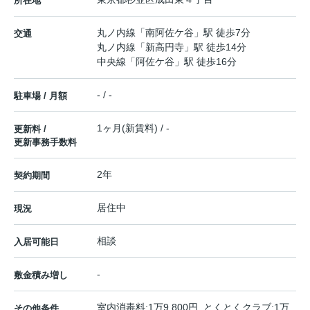
所在地
丸ノ内線
「
南阿佐ケ谷
」駅 徒歩7分
交通
丸ノ内線
「
新高円寺
」駅 徒歩14分
中央線
「
阿佐ケ谷
」駅 徒歩16分
- / -
駐車場 / 月額
1ヶ月(新賃料) / -
更新料 /
更新事務手数料
2年
契約期間
居住中
現況
相談
入居可能日
-
敷金積み増し
室内消毒料:1万9,800円 とくとくクラブ:1万
その他条件