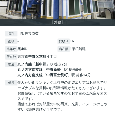
【外観】
- 管理/共益費 -
賃料
-
1R
面積
間取り
築4年
1階/2階建
築年数
所在階
東京都
中野区
本町
４丁目
所在地
丸ノ内線
「
新中野
」駅 徒歩7分
交通
丸ノ内方南支線
「
中野新橋
」駅 徒歩6分
丸ノ内方南支線
「
中野富士見町
」駅 徒歩14分
住みたい街ランキング上昇中の池袋エリアはお洒落でリ
備考
ーズナブルな賃料のお部屋情報がたくさんございます。
お部屋探しは早い者勝ちですのでお早目のご来店がオス
スメです。
店舗であればお部屋の中の写真、充実。イメージのしや
すいお部屋選びが可能です。