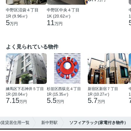
中野区沼袋４丁目
中野区中央４丁目
1R (9.96㎡)
1K (20.62㎡)
1
5
11
万円
万円
よく見られている物件
練馬区下石神井５丁目
杉並区西荻北４丁目
新宿区新宿７丁目
1R (20.04㎡)
1R (15.35㎡)
1R (10.27㎡)
1
7.15
5.5
5.7
万円
万円
万円
の賃貸居住用一覧
新中野駅
ソフィアラック(家電付き物件）