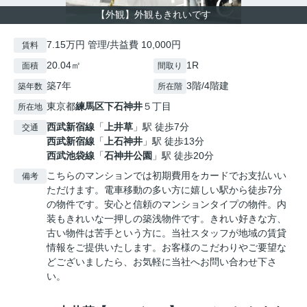
【外観】外観もきれいです
7.15万円 管理/共益費 10,000円
賃料
20.04㎡
1R
面積
間取り
築7年
3階/4階建
築年数
所在階
東京都
練馬区
下石神井
５丁目
所在地
西武新宿線
「
上井草
」駅 徒歩7分
交通
西武新宿線
「
上石神井
」駅 徒歩13分
西武池袋線
「
石神井公園
」駅 徒歩20分
こちらのマンションでは初期費用をカードでお支払いい
備考
ただけます。電車移動の多い方に嬉しい駅から徒歩7分
の物件です。安心と信頼のマンションタイプの物件。内
装もきれいな一押しの築浅物件です。きれい好きな方、
古い物件は苦手という方に。当社スタッフが地域の賃貸
情報をご提供いたします。お客様のこだわりやご要望な
どございましたら、お気軽に当社へお問い合わせ下さ
い。