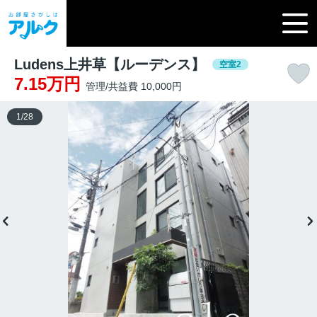
Ludens上井草【ルーデンス】
空室2
7.15万円
管理/共益費 10,000円
1
/
28