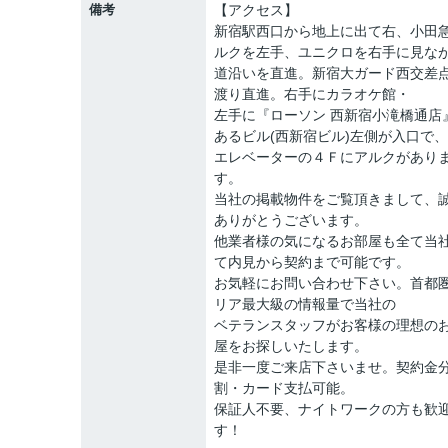
備考
【アクセス】
新宿駅西口から地上に出て右、小田
ルクを左手、ユニクロを右手に見な
道沿いを直進。新宿大ガード西交差
渡り直進。右手にカラオケ館・
左手に『ローソン 西新宿小滝橋通店
あるビル(西新宿ビル)左側が入口で、
エレベーターの４Ｆにアルクがあり
す。
当社の掲載物件をご覧頂きまして、
ありがとうございます。
他業者様の気になるお部屋も全て当
て内見から契約まで可能です。
お気軽にお問い合わせ下さい。首都
リア最大級の情報量で当社の
ベテランスタッフがお客様の理想の
屋をお探しいたします。
是非一度ご来店下さいませ。契約金
割・カード支払可能。
保証人不要、ナイトワークの方も歓
す！