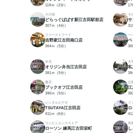
119ｍ（2分）
1
その他
そ
どらっぐぱぱす新江古田駅前店
サ
307ｍ（4分）
3
ファーストフード
ペ
吉野家江古田南口店
ペ
364ｍ（5分）
3
弁当
大
オリジン弁当江古田店
私
381ｍ（5分）
3
書店
公
ブックオフ江古田店
江
390ｍ（5分）
3
レンタルビデオ
フ
TSUTAYA江古田店
ロ
411ｍ（6分）
4
コンビニエンスストア
和
ローソン 練馬江古田栄町
し