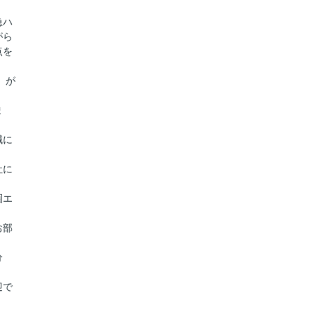
急ハ
がら
点を
』が
ま
誠に
社に
圏エ
お部
分
迎で