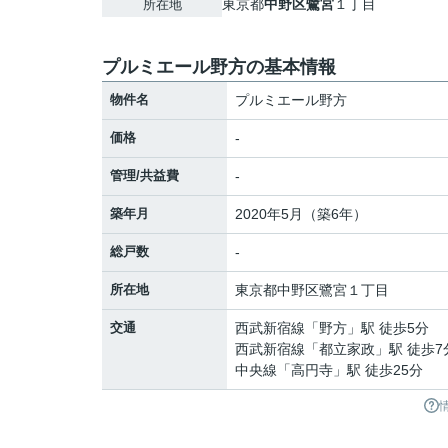
東京都
中野区
鷺宮
１丁目
所在地
プルミエール野方の基本情報
物件名
プルミエール野方
価格
-
管理/共益費
-
築年月
2020年5月（築6年）
総戸数
-
所在地
東京都
中野区
鷺宮
１丁目
交通
西武新宿線
「
野方
」駅 徒歩5分
西武新宿線
「
都立家政
」駅 徒歩7
中央線
「
高円寺
」駅 徒歩25分