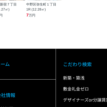
新宿７丁目
中野区弥生町１丁目
0.27㎡)
1R (12.28㎡)
7
円
万円
ホーム
こだわり検索
新築・築浅
敷金礼金ゼロ
会社情報
デザイナーズor分譲賃