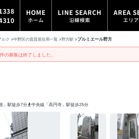
1338
HOME
LINE SEARCH
AREA S
4310
ホーム
沿線検索
エリア
プルミエール野方
アルク
中野区の賃貸居住用一覧
野方駅
件の募集は終了しました。
政」駅徒歩7分
中央線「高円寺」駅徒歩25分