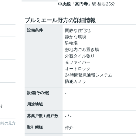
中央線
「
高円寺
」駅 徒歩25分
プルミエール野方の詳細情報
設備条件
閑静な住宅地
静かな環境
駐輪場
敷地内ごみ置き場
外観タイル張り
光ファイバー
オートロック
24時間緊急通報システム
防犯カメラ
設備(その他)
-
用途地域
-
分
募集戸数 / 総戸数
- / -
情報の見方
取引態様
仲介