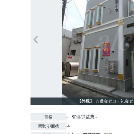
【外観】
☆敷金ゼロ・礼金ゼ
-
管理/共益費
-
価格
-/-
間取り/面積