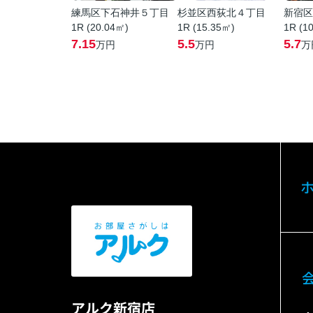
練馬区下石神井５丁目
杉並区西荻北４丁目
新宿区
1R (20.04㎡)
1R (15.35㎡)
1R (1
7.15
5.5
5.7
万円
万円
万
アルク新宿店