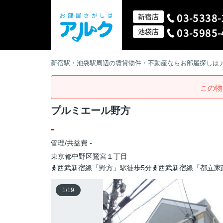
03-5338-
新宿店
03-5985-
池袋店
新宿駅・池袋駅周辺の賃貸物件・不動産ならお部屋探しは
この物
プルミエール野方
-
管理/共益費 -
東京都
中野区
鷺宮
１丁目
西武新宿線「野方」駅徒歩5分
西武新宿線「都立家
1
/
19