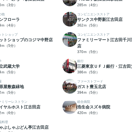
70ｍ（3分）
285ｍ（4分）
の他
コンビニエンスストア
ンフローラ
サンクス中野新江古田店
19ｍ（4分）
362ｍ（5分）
ットショップ
コンビニエンスストア
ットショップのコジマ中野店
ファミリーマート江古田千川
69ｍ（5分）
店
370ｍ（5分）
学
銀行
立武蔵大学
三菱東京ＵＦＪ銀行・江古田
84ｍ（5分）
386ｍ（5分）
園
ファーストフード
原屋敷森緑地
ガスト豊玉北店
92ｍ（5分）
394ｍ（5分）
ァミリーレストラン
総合病院
イヤルホスト江古田店
浩生会スズキ病院
12ｍ（6分）
420ｍ（6分）
風料理
ゃぶしゃぶどん亭江古田店