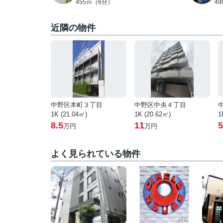
455ｍ（6分）
4
近隣の物件
中野区本町３丁目
中野区中央４丁目
1K (21.04㎡)
1K (20.62㎡)
1
8.5
11
5
万円
万円
よく見られている物件