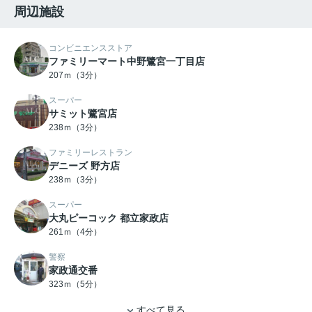
周辺施設
コンビニエンスストア
ファミリーマート中野鷺宮一丁目店
207ｍ（3分）
スーパー
サミット鷺宮店
238ｍ（3分）
ファミリーレストラン
デニーズ 野方店
238ｍ（3分）
スーパー
大丸ピーコック 都立家政店
261ｍ（4分）
警察
家政通交番
323ｍ（5分）
すべて見る