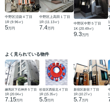
中野区沼袋４丁目
中野区上高田１丁目
1R (9.96㎡)
1R (11.13㎡)
1
中野区中野５丁目
5
7.4
万円
万円
1K (20.49㎡)
9.3
万円
よく見られている物件
練馬区下石神井５丁目
杉並区西荻北４丁目
新宿区新宿７丁目
1R (20.04㎡)
1R (15.35㎡)
1R (10.27㎡)
1
7.15
5.5
5.7
万円
万円
万円