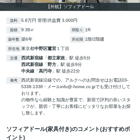
【外観】ソフィアドール
5.8万円 管理/共益費 3,000円
賃料
9.38㎡
1R
面積
間取り
築6年
1階/2階建
築年数
所在階
東京都
中野区
鷺宮
１丁目
所在地
西武新宿線
「
都立家政
」駅 徒歩5分
交通
西武新宿線
「
野方
」駅 徒歩9分
中央線
「
高円寺
」駅 徒歩22分
西武新宿線沿線での、アルクへのお問合せはお電話03-
備考
5338-1338・メールinfo@-home.co.jpでも受け付けして
おります。
の物件なら経験と知識が豊富で、新宿で評判の良いスタ
ッフが、親切・丁寧にお客様にピッタリなお部屋をお探
し致します。
ソフィアドール(家具付き)のコメント(おすすめポ
イント)