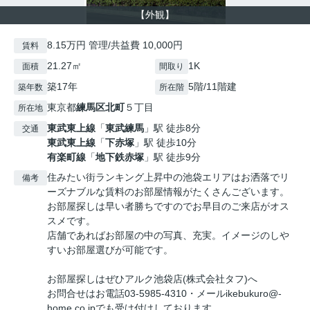
【外観】
8.15万円 管理/共益費 10,000円
賃料
21.27㎡
1K
面積
間取り
築17年
5階/11階建
築年数
所在階
東京都
練馬区
北町
５丁目
所在地
東武東上線
「
東武練馬
」駅 徒歩8分
交通
東武東上線
「
下赤塚
」駅 徒歩10分
有楽町線
「
地下鉄赤塚
」駅 徒歩9分
住みたい街ランキング上昇中の池袋エリアはお洒落でリ
備考
ーズナブルな賃料のお部屋情報がたくさんございます。
お部屋探しは早い者勝ちですのでお早目のご来店がオス
スメです。
店舗であればお部屋の中の写真、充実。イメージのしや
すいお部屋選びが可能です。
お部屋探しはぜひアルク池袋店(株式会社タフ)へ
お問合せはお電話03-5985-4310・メールikebukuro@-
home.co.jpでも受け付けしております。