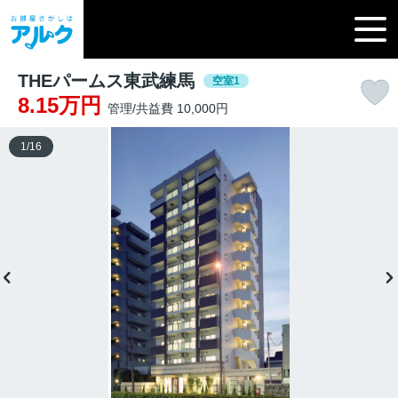
THEパームス東武練馬
空室1
8.15万円
管理/共益費 10,000円
1
/
16