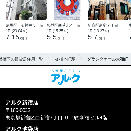
練馬区下石神井５丁目
杉並区西荻北４丁目
新宿区新宿７丁目
1R (20.04㎡)
1R (15.35㎡)
1R (10.27㎡)
1
7.15
5.5
5.7
万円
万円
万円
板橋区の賃貸居住用一覧
板橋本町駅
グランクオール大和町
アルク新宿店
〒160-0023
東京都新宿区西新宿7丁目10-19西新宿ビル4階
アルク池袋店