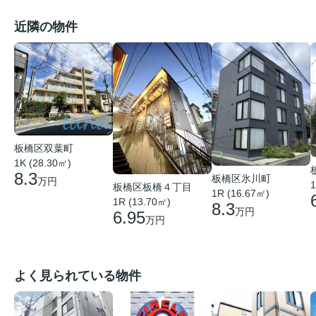
近隣の物件
板橋区双葉町
1K (28.30㎡)
8.3
板橋区氷川町
万円
1
板橋区板橋４丁目
1R (16.67㎡)
1R (13.70㎡)
8.3
万円
6.95
万円
よく見られている物件