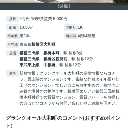
【外観】
9万円 管理/共益費 5,000円
賃料
18.30㎡
1K
面積
間取り
築2年
4階/4階建
築年数
所在階
東京都
板橋区
大和町
所在地
都営三田線
「
板橋本町
」駅 徒歩8分
交通
都営三田線
「
板橋区役所前
」駅 徒歩12分
東武東上線
「
中板橋
」駅 徒歩12分
新着情報：グランクオール大和町の空室情報ならコチ
備考
ラ。最上階のマンションです。素敵な外観タイル張り仕
上げのマンション。忙しい方にもおすすめの、敷地内ご
み置き場付きの物件です。板橋区エリアと都営三田線板
橋本町付近での賃貸マンション、賃貸アパートをお探し
の方はぜひコチラからお問い合わせやご連絡を下さい。
グランクオール大和町のコメント(おすすめポイン
ト)