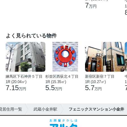
7
1
万円
よく見られている物件
練馬区下石神井５丁目
杉並区西荻北４丁目
新宿区新宿７丁目
1R (20.04㎡)
1R (15.35㎡)
1R (10.27㎡)
1
7.15
5.5
5.7
万円
万円
万円
貸居住用一覧
武蔵小金井駅
フェニックスマンション小金井