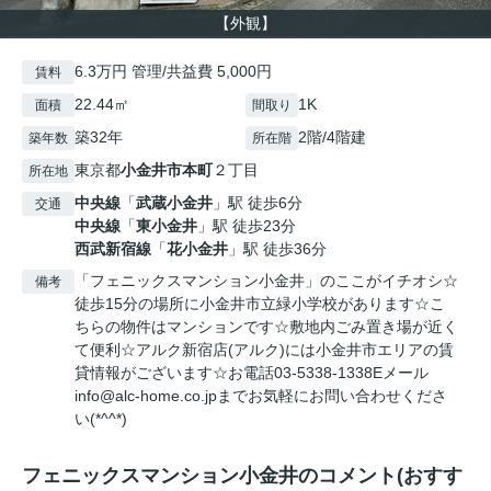
【外観】
6.3万円 管理/共益費 5,000円
賃料
22.44㎡
1K
面積
間取り
築32年
2階/4階建
築年数
所在階
東京都
小金井市
本町
２丁目
所在地
中央線
「
武蔵小金井
」駅 徒歩6分
交通
中央線
「
東小金井
」駅 徒歩23分
西武新宿線
「
花小金井
」駅 徒歩36分
「フェニックスマンション小金井」のここがイチオシ☆
備考
徒歩15分の場所に小金井市立緑小学校があります☆こ
ちらの物件はマンションです☆敷地内ごみ置き場が近く
て便利☆アルク新宿店(アルク)には小金井市エリアの賃
貸情報がございます☆お電話03-5338-1338Eメール
info@alc-home.co.jpまでお気軽にお問い合わせくださ
い(*^^*)
フェニックスマンション小金井のコメント(おすす