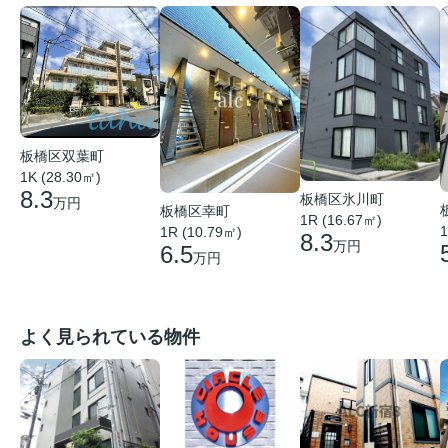
板橋区双葉町
1K (28.30㎡)
8.3
板橋区氷川町
万円
板橋区幸町
1R (16.67㎡)
1
1R (10.79㎡)
8.3
万円
6.5
万円
よく見られている物件