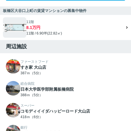
板橋区大谷口上町の賃貸マンションの募集中物件
11階
8.1万円
11階 / 6.90坪(22.82㎡)
周辺施設
ファーストフード
すき家 大山店
387ｍ（5分）
総合病院
日本大学医学部附属板橋病院
388ｍ（5分）
スーパー
コモディイイダハッピーロード大山店
418ｍ（6分）
銀行