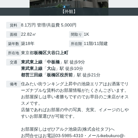
【外観】
8.1万円 管理/共益費 5,000円
賃料
22.82㎡
1K
面積
間取り
築18年
11階/11階建
築年数
所在階
東京都
板橋区
大谷口上町
所在地
東武東上線
「
中板橋
」駅 徒歩9分
交通
東武東上線
「
大山
」駅 徒歩10分
都営三田線
「
板橋区役所前
」駅 徒歩21分
住みたい街ランキング上昇中の池袋エリアはお洒落でリ
備考
ーズナブルな賃料のお部屋情報がたくさんございます。
お部屋探しは早い者勝ちですのでお早目のご来店がオス
スメです。
店舗であればお部屋の中の写真、充実。イメージのしや
すいお部屋選びが可能です。
お部屋探しはぜひアルク池袋店(株式会社タフ)へ
お問合せはお電話03-5985-4310・メールikebukuro@-