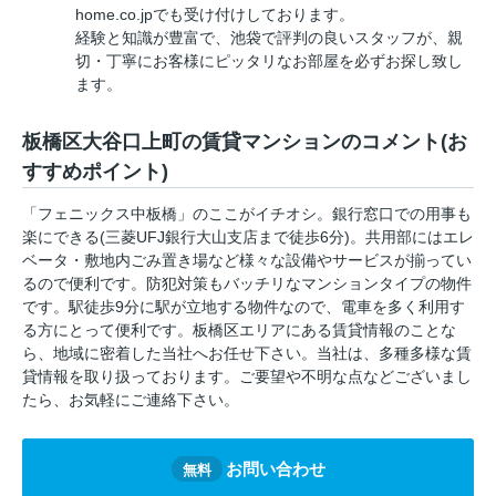
home.co.jpでも受け付けしております。
経験と知識が豊富で、池袋で評判の良いスタッフが、親
切・丁寧にお客様にピッタリなお部屋を必ずお探し致し
ます。
板橋区大谷口上町の賃貸マンションのコメント(お
すすめポイント)
「フェニックス中板橋」のここがイチオシ。銀行窓口での用事も
楽にできる(三菱UFJ銀行大山支店まで徒歩6分)。共用部にはエレ
ベータ・敷地内ごみ置き場など様々な設備やサービスが揃ってい
るので便利です。防犯対策もバッチリなマンションタイプの物件
です。駅徒歩9分に駅が立地する物件なので、電車を多く利用す
る方にとって便利です。板橋区エリアにある賃貸情報のことな
ら、地域に密着した当社へお任せ下さい。当社は、多種多様な賃
貸情報を取り扱っております。ご要望や不明な点などございまし
たら、お気軽にご連絡下さい。
お問い合わせ
無料