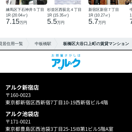
練馬区下石神井５丁目
杉並区西荻北４丁目
新宿区新宿７丁目
1R (20.04㎡)
1R (15.35㎡)
1R (10.27㎡)
1
7.15
5.5
5.7
万円
万円
万円
貸居住用一覧
中板橋駅
板橋区大谷口上町の賃貸マンション
アルク新宿店
〒160-0023
東京都新宿区西新宿7丁目10-19西新宿ビル4階
アルク池袋店
〒171-0021
東京都豊島区西池袋3丁目25-15IB第1ビル5階A室