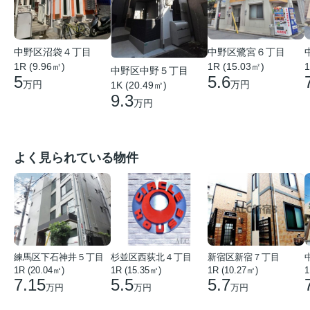
中野区沼袋４丁目
中野区鷺宮６丁目
1R (9.96㎡)
1R (15.03㎡)
1
中野区中野５丁目
5
5.6
万円
万円
1K (20.49㎡)
9.3
万円
よく見られている物件
練馬区下石神井５丁目
杉並区西荻北４丁目
新宿区新宿７丁目
1R (20.04㎡)
1R (15.35㎡)
1R (10.27㎡)
1
7.15
5.5
5.7
万円
万円
万円