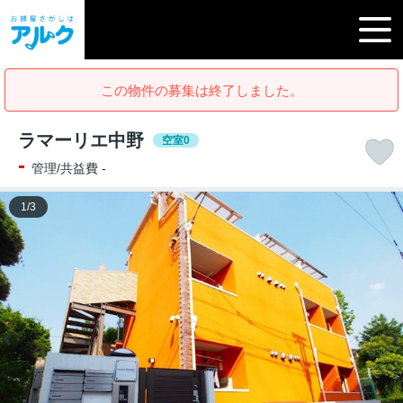
この物件の募集は終了しました。
ラマーリエ中野
空室0
-
管理/共益費 -
1
/
3