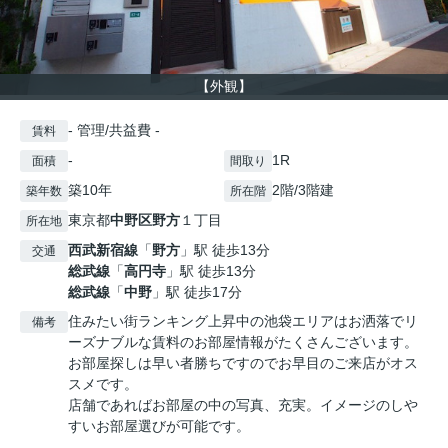
【外観】
- 管理/共益費 -
賃料
-
1R
面積
間取り
築10年
2階/3階建
築年数
所在階
東京都
中野区
野方
１丁目
所在地
西武新宿線
「
野方
」駅 徒歩13分
交通
総武線
「
高円寺
」駅 徒歩13分
総武線
「
中野
」駅 徒歩17分
住みたい街ランキング上昇中の池袋エリアはお洒落でリ
備考
ーズナブルな賃料のお部屋情報がたくさんございます。
お部屋探しは早い者勝ちですのでお早目のご来店がオス
スメです。
店舗であればお部屋の中の写真、充実。イメージのしや
すいお部屋選びが可能です。