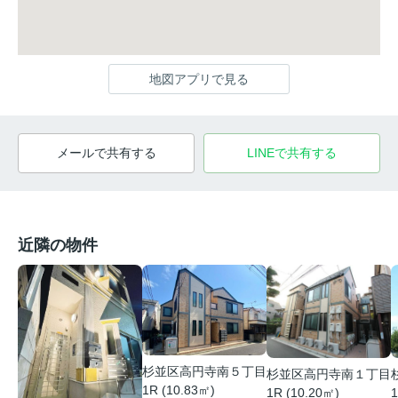
地図アプリで見る
メールで共有する
LINEで共有する
近隣の物件
杉並区高円寺南５丁目
杉並区高円寺南１丁目
1R (10.83㎡)
1R (10.20㎡)
1