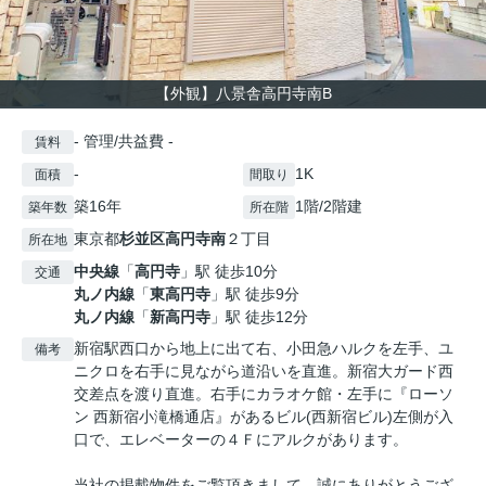
【外観】八景舎高円寺南B
- 管理/共益費 -
賃料
-
1K
面積
間取り
築16年
1階/2階建
築年数
所在階
東京都
杉並区
高円寺南
２丁目
所在地
中央線
「
高円寺
」駅 徒歩10分
交通
丸ノ内線
「
東高円寺
」駅 徒歩9分
丸ノ内線
「
新高円寺
」駅 徒歩12分
新宿駅西口から地上に出て右、小田急ハルクを左手、ユ
備考
ニクロを右手に見ながら道沿いを直進。新宿大ガード西
交差点を渡り直進。右手にカラオケ館・左手に『ローソ
ン 西新宿小滝橋通店』があるビル(西新宿ビル)左側が入
口で、エレベーターの４Ｆにアルクがあります。
当社の掲載物件をご覧頂きまして、誠にありがとうござ