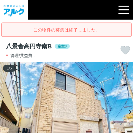
この物件の募集は終了しました。
八景舎高円寺南B
空室0
-
管理/共益費 -
1
/
5