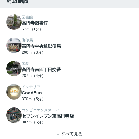
周辺施設
図書館
高円寺図書館
57ｍ（1分）
郵便局
高円寺中央通郵便局
206ｍ（3分）
警察
高円寺南四丁目交番
287ｍ（4分）
インテリア
GoodFun
370ｍ（5分）
コンビニエンスストア
セブンイレブン東高円寺店
387ｍ（5分）
すべて見る