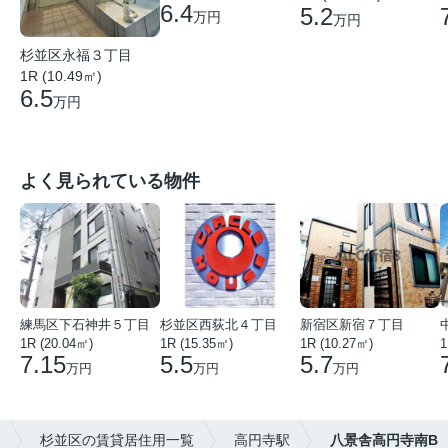
6.4
5.2
万円
万円
杉並区永福３丁目
1R (10.49㎡)
6.5
万円
よく見られている物件
練馬区下石神井５丁目
杉並区西荻北４丁目
新宿区新宿７丁目
1R (20.04㎡)
1R (15.35㎡)
1R (10.27㎡)
1
7.15
5.5
5.7
万円
万円
万円
杉並区の賃貸居住用一覧
高円寺駅
八景舎高円寺南B