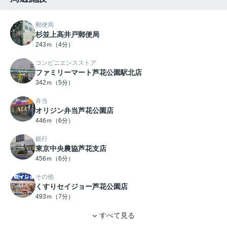
郵便局
杉並上高井戸郵便局
243ｍ（4分）
コンビニエンスストア
ファミリーマート芦花公園駅北店
342ｍ（5分）
弁当
オリジン弁当芦花公園店
446ｍ（6分）
銀行
東京中央農協芦花支店
456ｍ（6分）
その他
くすりセイジョー芦花公園店
493ｍ（7分）
すべて見る