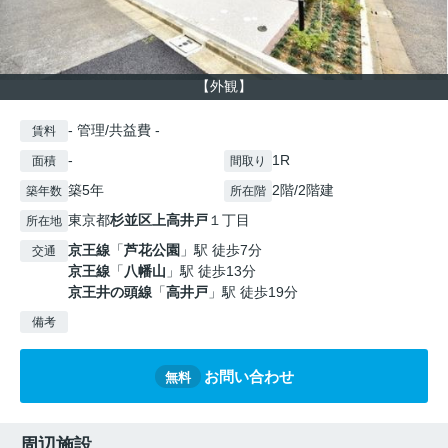
【外観】
- 管理/共益費 -
賃料
-
1R
面積
間取り
築5年
2階/2階建
築年数
所在階
東京都
杉並区
上高井戸
１丁目
所在地
京王線
「
芦花公園
」駅 徒歩7分
交通
京王線
「
八幡山
」駅 徒歩13分
京王井の頭線
「
高井戸
」駅 徒歩19分
備考
お問い合わせ
無料
周辺施設