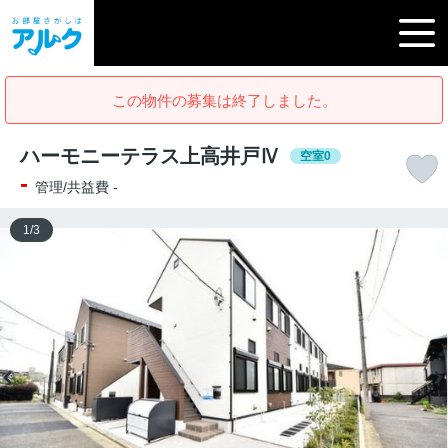
この物件の募集は終了しました。
ハーモニーテラス上高井戸Ⅳ
空室0
-
管理/共益費 -
1
/
3