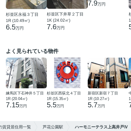
7.9
万円
杉並区下井草２丁目
杉並区永福３丁目
1K (24.02㎡)
1
1R (10.49㎡)
7.6
6.5
万円
万円
よく見られている物件
練馬区下石神井５丁目
杉並区西荻北４丁目
新宿区新宿７丁目
1R (20.04㎡)
1R (15.35㎡)
1R (10.27㎡)
1
7.15
5.5
5.7
万円
万円
万円
の賃貸居住用一覧
芦花公園駅
ハーモニーテラス上高井戸Ⅳ