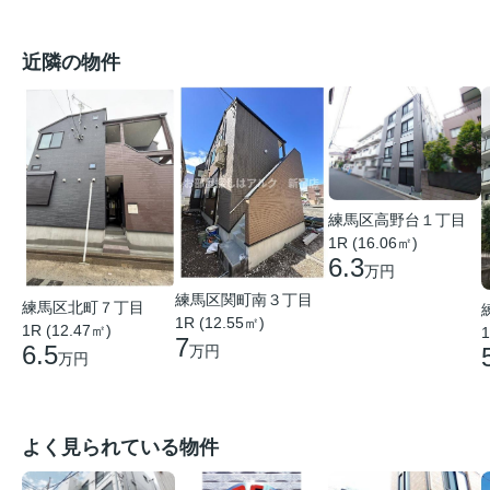
近隣の物件
練馬区高野台１丁目
1R (16.06㎡)
6.3
万円
練馬区関町南３丁目
練馬区北町７丁目
1R (12.55㎡)
1R (12.47㎡)
1
7
6.5
万円
万円
よく見られている物件