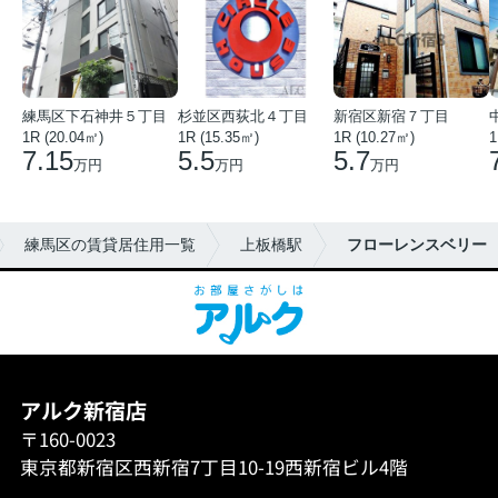
練馬区下石神井５丁目
杉並区西荻北４丁目
新宿区新宿７丁目
1R (20.04㎡)
1R (15.35㎡)
1R (10.27㎡)
1
7.15
5.5
5.7
万円
万円
万円
練馬区の賃貸居住用一覧
上板橋駅
フローレンスベリー
アルク新宿店
〒160-0023
東京都新宿区西新宿7丁目10-19西新宿ビル4階