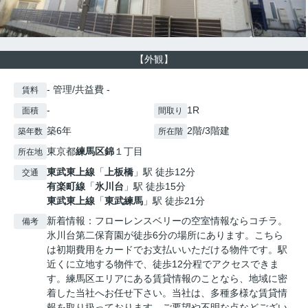
【外観】
- 管理/共益費 -
賃料
-
1R
面積
間取り
築6年
2階/3階建
築年数
所在階
東京都
練馬区
錦
１丁目
所在地
東武東上線
「
上板橋
」駅 徒歩12分
交通
有楽町線
「
氷川台
」駅 徒歩15分
東武東上線
「
東武練馬
」駅 徒歩21分
新着情報：フローレンスベリーの空室情報ならコチラ。
備考
氷川台第二保育園が徒歩6分の場所にあります。こちら
は初期費用をカードでお支払いいただける物件です。駅
近くに立地する物件で、徒歩12分程でアクセスできま
す。練馬区エリアにある賃貸情報のことなら、地域に密
着した当社へお任せ下さい。当社は、多種多様な賃貸情
報を取り扱っております。ご要望や不明な点などござい