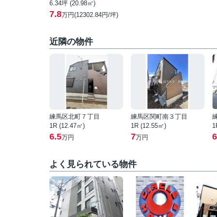
6.34坪 (20.98㎡)
7.8
万円(12302.84円/坪)
近隣の物件
練馬区北町７丁目
練馬区関町南３丁目
1R (12.47㎡)
1R (12.55㎡)
1
6.5
7
6
万円
万円
よく見られている物件