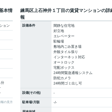
基本情
練馬区上石神井１丁目の賃貸マンションの詳
報
ション
設備条件
閑静な住宅地
好立地
エレベーター
駐輪場
敷地内ごみ置き場
外観タイル張り
インターネット対応
オートロック
宅配ボックス
24時間緊急通報システム
防犯カメラ
1分
24時間ゴミ出し可
分
設備(その他)
-
分
情報の見方
駐車場/月額
-/-
用途地域
-