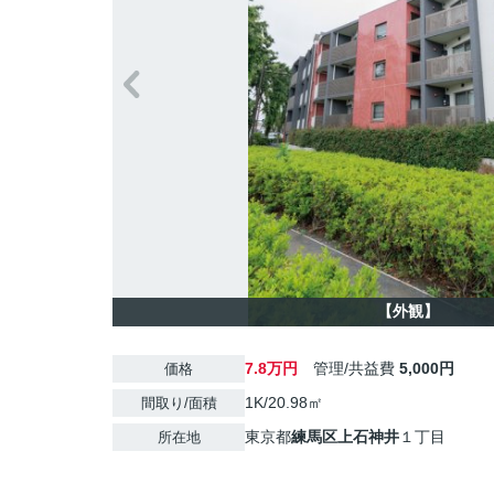
【外観】
7.8万円
管理/共益費
5,000円
価格
1K/20.98㎡
間取り/面積
東京都
練馬区
上石神井
１丁目
所在地