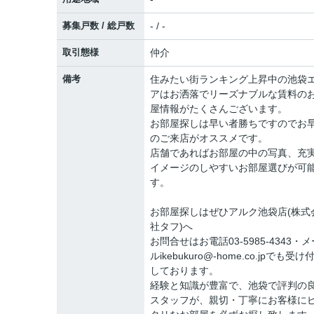
募集戸数 / 総戸数
- / -
取引態様
仲介
備考
住みたい街ランキング上昇中の池袋
アはお洒落でリーズナブルな賃料の
屋情報がたくさんございます。
お部屋探しは早い者勝ちですのでお
のご来店がオススメです。
店舗であればお部屋の中の写真、充
イメージのしやすいお部屋選びが可
す。
お部屋探しはぜひアルク池袋店(株式
社タフ)へ
お問合せはお電話03-5985-4343・メ
ルikebukuro@-home.co.jpでも受け
しております。
経験と知識が豊富で、池袋で評判の
スタッフが、親切・丁寧にお客様に