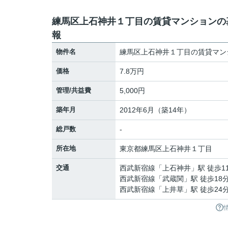
練馬区上石神井１丁目の賃貸マンションの
報
物件名
練馬区上石神井１丁目の賃貸マン
価格
7.8万円
管理/共益費
5,000円
築年月
2012年6月（築14年）
総戸数
-
所在地
東京都
練馬区
上石神井
１丁目
交通
西武新宿線
「
上石神井
」駅 徒歩1
西武新宿線
「
武蔵関
」駅 徒歩18
西武新宿線
「
上井草
」駅 徒歩24