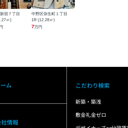
新宿７丁目
中野区弥生町１丁目
0.27㎡)
1R (12.28㎡)
7
円
万円
ホーム
こだわり検索
新築・築浅
敷金礼金ゼロ
会社情報
デザイナーズor分譲賃