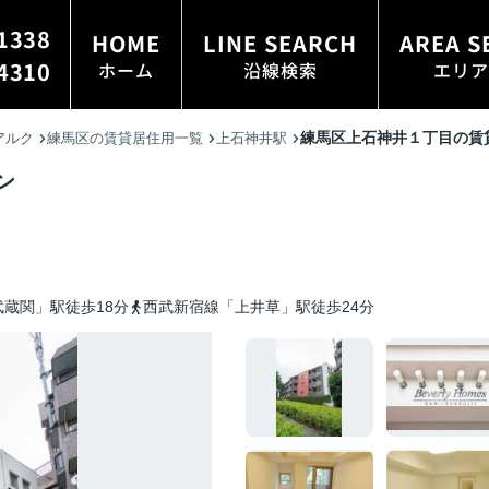
1338
HOME
LINE SEARCH
AREA S
4310
ホーム
沿線検索
エリア
練馬区上石神井１丁目の賃
アルク
練馬区の賃貸居住用一覧
上石神井駅
ン
蔵関」駅徒歩18分
西武新宿線「上井草」駅徒歩24分