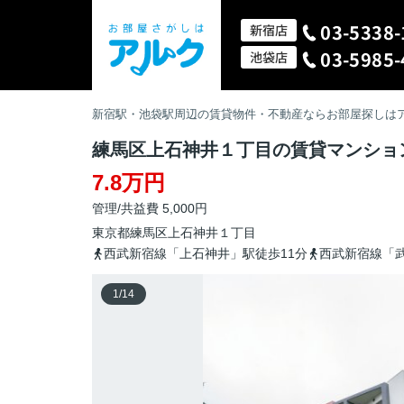
03-5338-
新宿店
03-5985-
池袋店
新宿駅・池袋駅周辺の賃貸物件・不動産ならお部屋探しは
練馬区上石神井１丁目の賃貸マンショ
7.8万円
管理/共益費 5,000円
東京都
練馬区
上石神井
１丁目
西武新宿線「上石神井」駅徒歩11分
西武新宿線「武
1
/
14