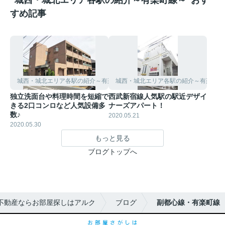
”城西・城北エリア各駅の紹介～有楽町線～”おす
すめ記事
城西・城北エリア各駅の紹介～有楽町線～
城西・城北エリア各駅の紹介～有楽町線
独立洗面台や料理時間を短縮で
西武新宿線人気駅の駅近デザイ
きる2口コンロなど人気設備多
ナーズアパート！
数♪
2020.05.21
2020.05.30
もっと見る
ブログトップへ
不動産ならお部屋探しはアルク
ブログ
副都心線・有楽町線