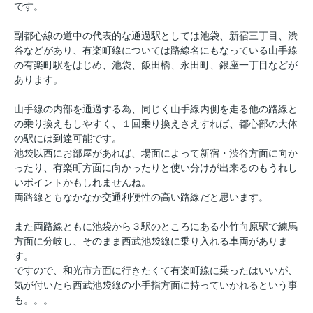
です。
副都心線の道中の代表的な通過駅としては池袋、新宿三丁目、渋
谷などがあり、有楽町線については路線名にもなっている山手線
の有楽町駅をはじめ、池袋、飯田橋、永田町、銀座一丁目などが
あります。
山手線の内部を通過する為、同じく山手線内側を走る他の路線と
の乗り換えもしやすく、１回乗り換えさえすれば、都心部の大体
の駅には到達可能です。
池袋以西にお部屋があれば、場面によって新宿・渋谷方面に向か
ったり、有楽町方面に向かったりと使い分けが出来るのもうれし
いポイントかもしれませんね。
両路線ともなかなか交通利便性の高い路線だと思います。
また両路線ともに池袋から３駅のところにある小竹向原駅で練馬
方面に分岐し、そのまま西武池袋線に乗り入れる車両がありま
す。
ですので、和光市方面に行きたくて有楽町線に乗ったはいいが、
気が付いたら西武池袋線の小手指方面に持っていかれるという事
も。。。