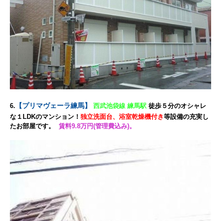
【プリマヴェーラ練馬】
6.
西武池袋線 練馬駅
徒歩５分のオシャレ
な１LDKのマンション！
独立洗面台、浴室乾燥機付き
等設備の充実し
たお部屋です。
賃料9.8万円(管理費込み)。