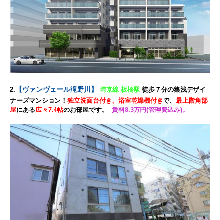
【ヴァンヴェール滝野川】
2.
埼京線 板橋駅
徒歩７分の築浅デザイ
ナーズマンション！
独立洗面台付き、浴室乾燥機付き
で、
最上階角部
屋
にある
広々7.4帖
のお部屋です。
賃料8.3万円(管理費込み)。