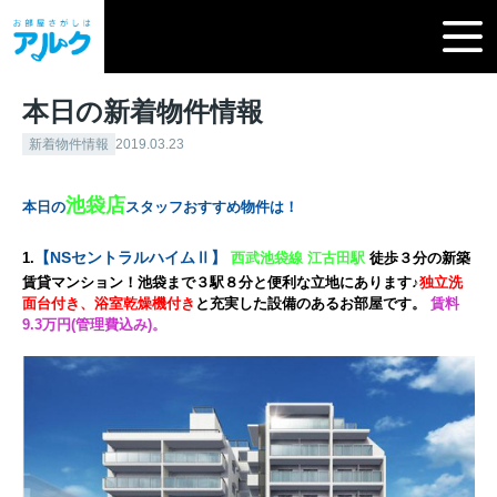
本日の新着物件情報
新着物件情報
2019.03.23
池袋店
本日の
スタッフおすすめ物件は！
【NSセントラルハイムⅡ】
1.
西武池袋線 江古田駅
徒歩３分の新築
賃貸マンション！池袋まで３駅８分と便利な立地にあります♪
独立洗
面台付き、浴室乾燥機付き
と充実した設備のあるお部屋です。
賃料
9.3万円(管理費込み)。