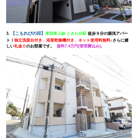
【こもれびの邱】
3.
東部東上線 ときわ台駅
徒歩９分の築浅アパー
ト！
独立洗面台付き、浴室乾燥機付き、ネット使用料無料
♪さらに嬉
しい
礼金０
のお部屋です。
賃料7.4万円(管理費込み)。