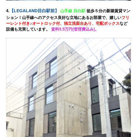
【LEGALAND目白駅前
】
4.
山手線 目白駅
徒歩５分の新築賃貸マン
ション！山手線へのアクセス良好な立地にあるお部屋で、嬉しい
フリ
ーレント付き
♪
オートロック付、独立洗面台あり、宅配ボックス
など
設備も充実しています。
賃料9.9万円(管理費込み)。