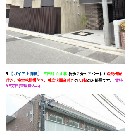
【ガイア上御殿】
5.
三田線 白山駅
徒歩７分
のアパート！
追焚機能
付き、浴室乾燥機付き、独立洗面台付き
の
7.1帖
のお部屋です。
賃料
9.5万円(管理費込み)。