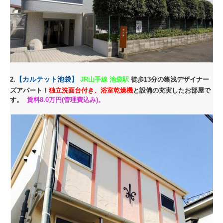
【カルテット池袋】
2.
JR山手線 池袋駅
徒歩13分の築浅デザイナー
ズアパート！
独立洗面台付き、浴室乾燥機
と設備の充実したお部屋で
す。
賃料8.0万円(管理費込み)。