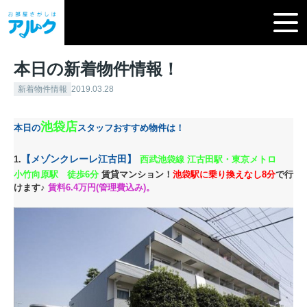
本日の新着物件情報！
新着物件情報
2019.03.28
池袋店
本日の
スタッフおすすめ物件は！
【メゾンクレーレ江古田】
1.
西武池袋線 江古田駅・東京メトロ
小竹向原駅 徒歩6分
賃貸マンション！
池袋駅に乗り換えなし8分
で行
けます♪
賃料6.4万円(管理費込み)。