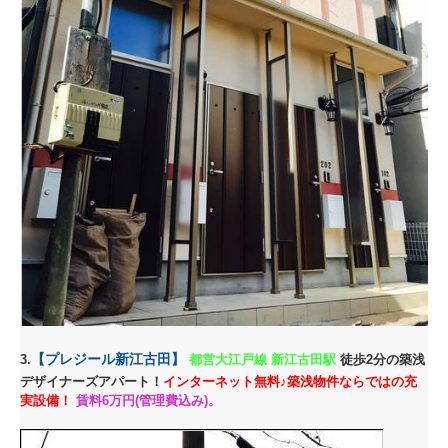
【プレジール新江古田】
3.
都営大江戸線 新江古田駅
徒歩2分の築浅
デザイナーズアパート！
インターネット無料♪築浅物件ならではの充
実設備！
賃料6万円(管理費込み)。