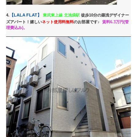
【
LALA FLAT】
4.
東武東上線
北池袋駅
徒歩10分の築浅デザイナー
ズアパート！
嬉しい
ネット使用料無料
のお部屋です♪
賃料6.3万円(管
理費込み)。