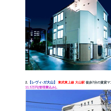
【レヴィ-ガ大山】
2.
東武東上線 大山駅
徒歩7分の賃貸マン
11.5万円(管理費込み)。