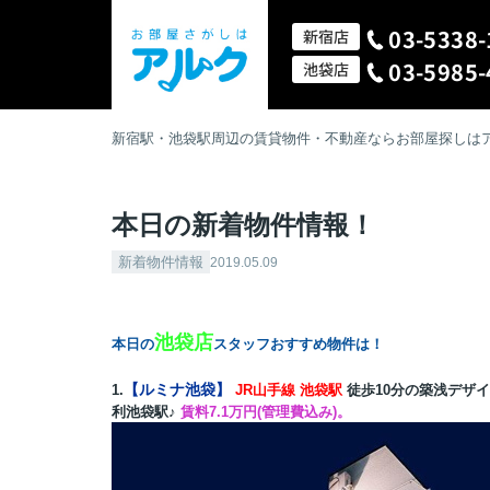
03-5338-
新宿店
03-5985-
池袋店
新宿駅・池袋駅周辺の賃貸物件・不動産ならお部屋探しは
本日の新着物件情報！
新着物件情報
2019.05.09
池袋店
本日の
スタッフおすすめ物件は！
【ルミナ池袋】
1.
JR山手線 池袋駅
徒歩10分の築浅デザ
利池袋駅♪
賃料7.1万円(管理費込み)。