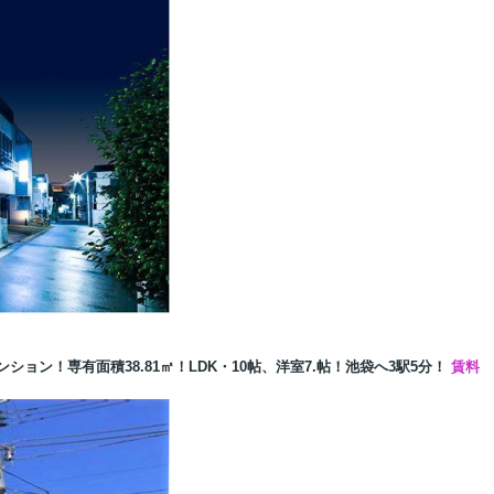
ション！専有面積38.81㎡！LDK・10帖、洋室7.帖！
池袋へ3
駅5分！
賃料