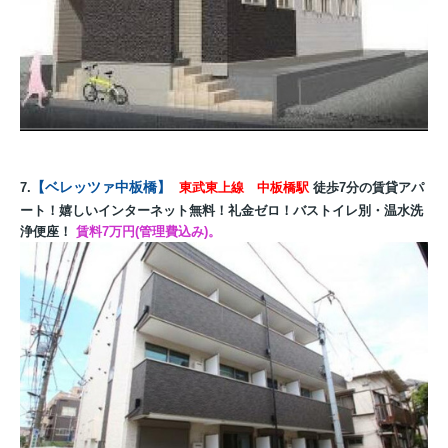
【
ベレッツァ中板橋
】
7.
東武東上線 中板橋駅
徒歩7分の賃貸アパ
ート！嬉しいインターネット無料！礼金ゼロ！バストイレ別・温水洗
浄便座！
賃料7万円(管理費込み)。