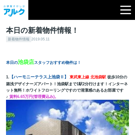
本日の新着物件情報！
新着物件情報
2019.05.11
池袋店
本日の
スタッフおすすめ物件は！
【
ハーモニーテラス上池袋Ⅱ
】
1.
東武東上線 北池袋駅
徒歩10分の
築浅デザイナーズアパート！池袋駅まで1駅2分行けます！インターネ
ット無料！ホワイトフローリングですので清潔感のあるお部屋です
♪
賃料6.65万円(管理費込み)。