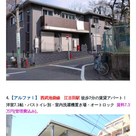
【アルファⅠ】
4.
西武池袋線 江古田駅
徒歩7分の賃貸アパート！
洋室7.1帖・バストイレ別・室内洗濯機置き場・オートロック
賃料7.3
万円(管理費込み)。