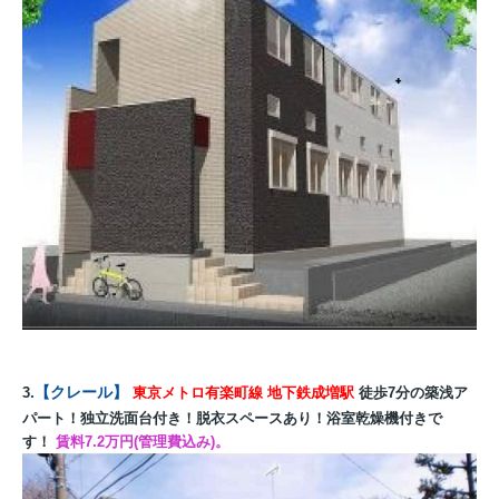
.
【
クレール
】
3
東京メトロ有楽町線 地下鉄成増駅
徒歩7分の築浅ア
パート！独立洗面台付き！脱衣スペースあり！浴室乾燥機付きで
す！
賃料7.2万円(管理費込み)。