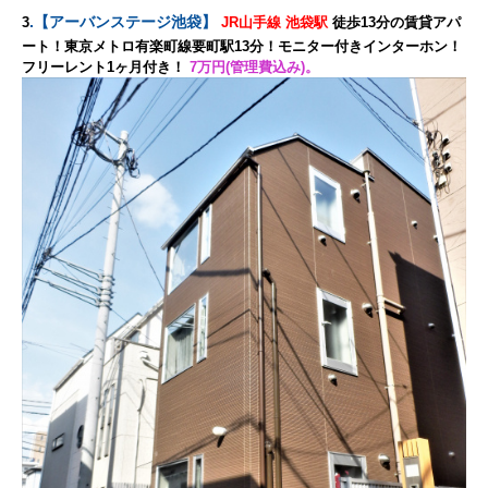
.
【
アーバンステージ池袋
】
3
JR山手線 池袋駅
徒歩13分の賃貸アパ
ート！東京メトロ有楽町線要町駅13分！モニター付きインターホン
！
フリーレント1ヶ月付き
！
7万円(管理費込み)。