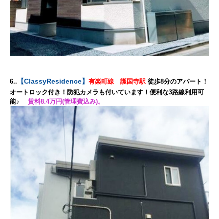
【
ClassyResidence
】
6.
.
有楽町線 護国寺駅
徒歩8分のアパート！
オートロック付き！防犯カメラも付いています！便利な3路線利用可
能♪
賃料8.4万円(管理費込み)。