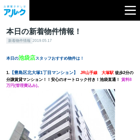
本日の新着物件情報！
新着物件情報
2019.05.17
池袋店
本日の
スタッフおすすめ物件は！
【
豊島区北大塚1丁目マンション
】
1.
JR山手線 大塚駅
徒歩2分の
分譲賃貸マンション！！安心のオートロック付き！池袋直通！
賃料8
万円(管理費込み)。