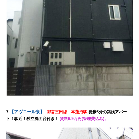
【
アヴニール泉
】
7.
都営三田線 本蓮沼駅
徒歩3分の築浅アパー
ト！駅近！独立洗面台付き！
賃料6.9万円(管理費込み)。