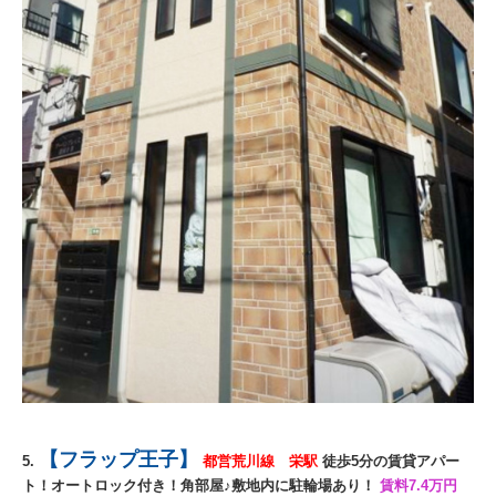
【
フラップ王子
】
5.
都営荒川線 栄
駅
徒歩5分の賃貸アパー
ト！オートロック付き！角部屋♪敷地内に駐輪場あり！
賃料7.4万円